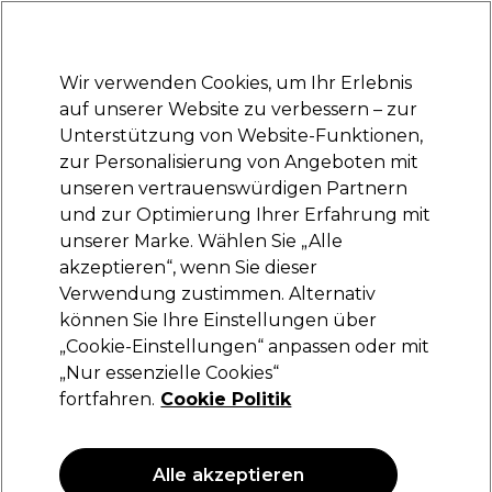
Bereit, dich anzumelden für
-15 %
? Tritt
Pro-Duo Prestige
bei und nutze
RET15
für deinen ersten Einkauf.
*Es gelten AGB.
Wir verwenden Cookies, um Ihr Erlebnis
Anmelden
auf unserer Website zu verbessern – zur
Unterstützung von Website-Funktionen,
Marken
Deals
Haare
Elektrogeräte
Saloneinrichtung
zur Personalisierung von Angeboten mit
Lieferung und Lieferzeiten
unseren vertrauenswürdigen Partnern
– mehr erfahren
und zur Optimierung Ihrer Erfahrung mit
unserer Marke. Wählen Sie „Alle
Wella Professionals
akzeptieren“, wenn Sie dieser
Verwendung zustimmen. Alternativ
Wella Professionals Welloxon Perfect
6%-20Vol 500ml
können Sie Ihre Einstellungen über
„Cookie-Einstellungen“ anpassen oder mit
(
5
)
„Nur essenzielle Cookies“
19,60 €
fortfahren.
Cookie Politik
3.92 € pro 100ml
ANGEBOT
Alle akzeptieren