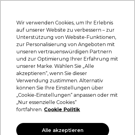
Bereit, dich anzumelden für
-15 %
? Tritt
Pro-Duo Prestige
bei und nutze
RET15
für deinen ersten Einkauf.
*Es gelten AGB.
Wir verwenden Cookies, um Ihr Erlebnis
Anmelden
auf unserer Website zu verbessern – zur
Unterstützung von Website-Funktionen,
Marken
Deals
Haare
Elektrogeräte
Saloneinrichtung
zur Personalisierung von Angeboten mit
Lieferung und Lieferzeiten
unseren vertrauenswürdigen Partnern
– mehr erfahren
und zur Optimierung Ihrer Erfahrung mit
unserer Marke. Wählen Sie „Alle
akzeptieren“, wenn Sie dieser
La Riche Directions Semipermanente
Verwendung zustimmen. Alternativ
Haartönung 89ml
können Sie Ihre Einstellungen über
(
11
)
„Cookie-Einstellungen“ anpassen oder mit
Derzeit nicht verfügbar
„Nur essenzielle Cookies“
fortfahren.
Cookie Politik
Alle akzeptieren