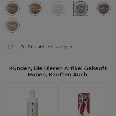
Brown
Clear
Ice
Biscuit
Ice Irise
Mahogany
Sand
Zur Einkaufsliste hinzufügen
Kunden, Die Diesen Artikel Gekauft
Haben, Kauften Auch:
L
D
H