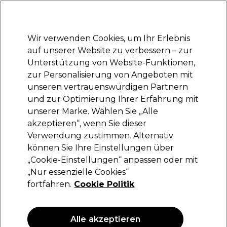
Bereit, dich anzumelden für
-15 %
? Tritt
Pro-Duo Prestige
bei und nutze
RET15
für deinen ersten Einkauf.
*Es gelten AGB.
Wir verwenden Cookies, um Ihr Erlebnis
Anmelden
auf unserer Website zu verbessern – zur
Unterstützung von Website-Funktionen,
Marken
Deals
Haare
Elektrogeräte
Saloneinrichtung
zur Personalisierung von Angeboten mit
Lieferung und Lieferzeiten
unseren vertrauenswürdigen Partnern
– mehr erfahren
und zur Optimierung Ihrer Erfahrung mit
unserer Marke. Wählen Sie „Alle
Schwarzkopf Professional
akzeptieren“, wenn Sie dieser
Verwendung zustimmen. Alternativ
Schwarzkopf Professional Blond Me
Permanent Haarfarbe Pastel Toning 60ml Eis
können Sie Ihre Einstellungen über
„Cookie-Einstellungen“ anpassen oder mit
(
1
)
„Nur essenzielle Cookies“
21,50 €
fortfahren.
Cookie Politik
35.83 € pro 100ml
ANGEBOT
Alle akzeptieren