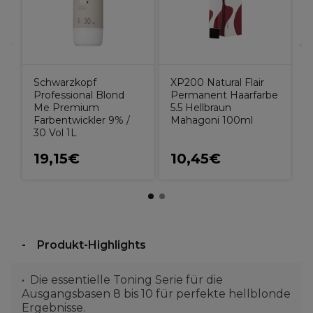
A
I
Schwarzkopf
XP200 Natural Flair
Professional Blond
Permanent Haarfarbe
Me Premium
5.5 Hellbraun
Farbentwickler 9% /
Mahagoni 100ml
30 Vol 1L
19,15€
10,45€
Produkt-Highlights
Die essentielle Toning Serie für die
Ausgangsbasen 8 bis 10 für perfekte hellblonde
Ergebnisse.