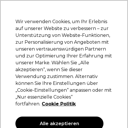
Bereit, dich anzumelden für
-15 %
? Tritt
Pro-Duo Prestige
bei und nutze
RET15
für deinen ersten Einkauf.
*Es gelten AGB.
Wir verwenden Cookies, um Ihr Erlebnis
Anmelden
auf unserer Website zu verbessern – zur
Unterstützung von Website-Funktionen,
Marken
Deals
Haare
Elektrogeräte
Saloneinrichtung
zur Personalisierung von Angeboten mit
Lieferung und Lieferzeiten
unseren vertrauenswürdigen Partnern
– mehr erfahren
und zur Optimierung Ihrer Erfahrung mit
unserer Marke. Wählen Sie „Alle
Schwarzkopf Professional
akzeptieren“, wenn Sie dieser
Verwendung zustimmen. Alternativ
Schwarzkopf Professional Igora Royal
Absolutes Permanent Haarfarbe 60ml 8-01
können Sie Ihre Einstellungen über
„Cookie-Einstellungen“ anpassen oder mit
(
6
)
„Nur essenzielle Cookies“
20,75 €
fortfahren.
Cookie Politik
34.58 € pro 100ml
ANGEBOT
Alle akzeptieren