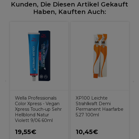
Kunden, Die Diesen Artikel Gekauft
Haben, Kauften Auch:
W
K
H
P
Wella Professionals
XP100 Leichte
Color Xpress - Vegan
Strahlkraft Demi
Xpress Touch-up Sehr
Permanent Haarfarbe
Hellblond Natur
5.27 100ml
Violett 9/06 60ml
19,55€
10,45€