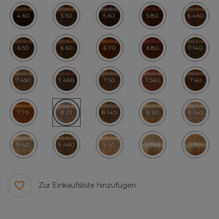
4.60
5.50
5.60
5.80
6.460
6.50
6.60
6.70
6.80
7.140
7.450
7.460
7.50
7.560
7.60
7.70
8.01
8.140
8.50
9.140
9.40
9.460
9.50
9.560
9.60
Zur Einkaufsliste hinzufügen