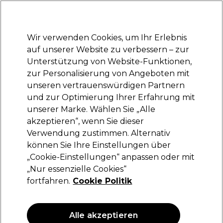
Bereit, dich anzumelden für
-15 %
? Tritt
Pro-Duo Prestige
bei und nutze
RET15
für deinen ersten Einkauf.
*Es gelten AGB.
Wir verwenden Cookies, um Ihr Erlebnis
Anmelden
auf unserer Website zu verbessern – zur
Unterstützung von Website-Funktionen,
Marken
Deals
Haare
Elektrogeräte
Saloneinrichtung
zur Personalisierung von Angeboten mit
Lieferung und Lieferzeiten
unseren vertrauenswürdigen Partnern
– mehr erfahren
und zur Optimierung Ihrer Erfahrung mit
unserer Marke. Wählen Sie „Alle
L'Oréal Professionnel
akzeptieren“, wenn Sie dieser
Verwendung zustimmen. Alternativ
L'Oréal Professionnel Série Expert Pro Longer
Conditioner 200ml
können Sie Ihre Einstellungen über
„Cookie-Einstellungen“ anpassen oder mit
(
0
)
„Nur essenzielle Cookies“
20,60 €
fortfahren.
Cookie Politik
10.30 € pro 100ml
Alle akzeptieren