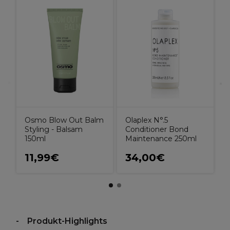
L
D
Osmo Blow Out Balm
Olaplex N°.5
Styling - Balsam
Conditioner Bond
150ml
Maintenance 250ml
11,99€
34,00€
Produkt-Highlights