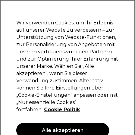
Bereit, dich anzumelden für
-15 %
? Tritt
Pro-Duo Prestige
bei und nutze
RET15
für deinen ersten Einkauf.
*Es gelten AGB.
Wir verwenden Cookies, um Ihr Erlebnis
Anmelden
auf unserer Website zu verbessern – zur
Unterstützung von Website-Funktionen,
Marken
Deals
Haare
Elektrogeräte
Saloneinrichtung
zur Personalisierung von Angeboten mit
Lieferung und Lieferzeiten
unseren vertrauenswürdigen Partnern
– mehr erfahren
und zur Optimierung Ihrer Erfahrung mit
unserer Marke. Wählen Sie „Alle
Goddess Maintenance Company
akzeptieren“, wenn Sie dieser
Verwendung zustimmen. Alternativ
Goddess Maintenance Company Biotech
Blowout™ Leave-in Repair-Haarmaske 50ml
können Sie Ihre Einstellungen über
„Cookie-Einstellungen“ anpassen oder mit
(
0
)
„Nur essenzielle Cookies“
40,00 €
fortfahren.
Cookie Politik
80.00 € pro 100ml
ANGEBOT
Alle akzeptieren