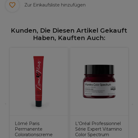
Zur Einkaufsliste hinzufügen
Kunden, Die Diesen Artikel Gekauft
Haben, Kauften Auch:
e
O
C
Lômé Paris
L'Oréal Professionnel
Permanente
Série Expert Vitamino
Colorationscreme
Color Spectrum