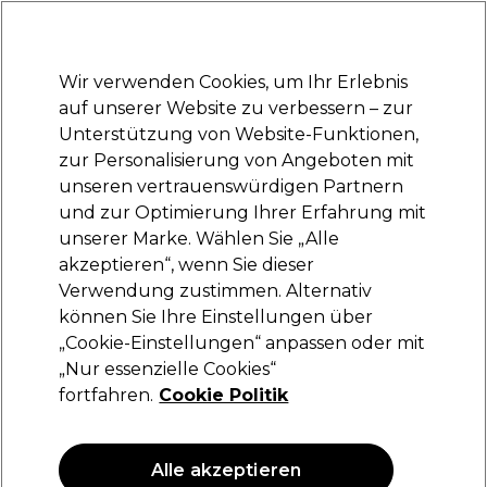
Bereit, dich anzumelden für
-15 %
? Tritt
Pro-Duo Prestige
bei und nutze
RET15
für deinen ersten Einkauf.
*Es gelten AGB.
Wir verwenden Cookies, um Ihr Erlebnis
Anmelden
auf unserer Website zu verbessern – zur
Unterstützung von Website-Funktionen,
Marken
Deals
Haare
Elektrogeräte
Saloneinrichtung
zur Personalisierung von Angeboten mit
Lieferung und Lieferzeiten
unseren vertrauenswürdigen Partnern
– mehr erfahren
und zur Optimierung Ihrer Erfahrung mit
unserer Marke. Wählen Sie „Alle
Olaplex
akzeptieren“, wenn Sie dieser
Verwendung zustimmen. Alternativ
Olaplex Rich Hydration Haarmaske 200ml
können Sie Ihre Einstellungen über
(
0
)
„Cookie-Einstellungen“ anpassen oder mit
44,00 €
„Nur essenzielle Cookies“
22.00 € pro 100ml
fortfahren.
Cookie Politik
ANGEBOT
Alle akzeptieren