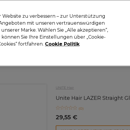
-15 %
? Tritt
Pro-Duo Prestige
bei und nutze
RET15
für deinen ers
r Website zu verbessern – zur Unterstützung
n Angeboten mit unseren vertrauenswürdigen
Suchen
unserer Marke. Wählen Sie „Alle akzeptieren“,
oneinrichtung
Kosmetik
Herrenfriseur
Inspiration
Neue Prod
können Sie Ihre Einstellungen über „Cookie-
ookies“ fortfahren.
Cookie Politik
Haare
Haarpflege
Masken und Kits
UNITE Hair
Unite Hair LAZER Straight G
(
0
)
29,55 €