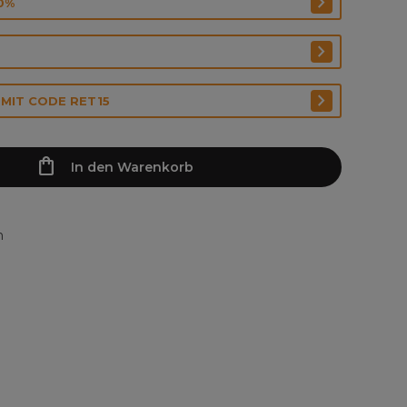
0%
 MIT CODE RET15
In den Warenkorb
n