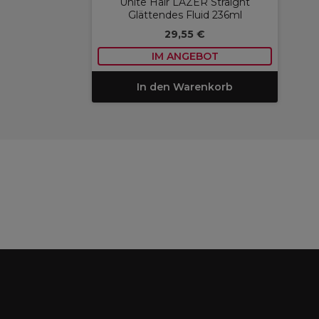
Unite Hair LAZER Straight
Glättendes Fluid 236ml
29,55 €
IM ANGEBOT
In den Warenkorb