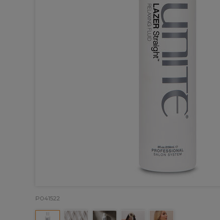
P041522