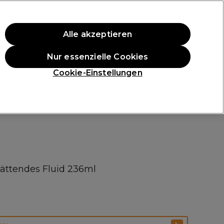
ten Einkauf.
*Es gelten AGB.
Alle akzeptieren
Anmelden
Nur essenzielle Cookies
ukte
Die Professional Preise
Vegane Produkte
Cookie-Einstellungen
Gratis Lieferung ab 40 €
Klicke hier für weitere Informationen zur Lieferung
lättendes Fluid 236ml