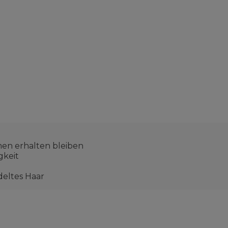
men erhalten bleiben
gkeit
deltes Haar