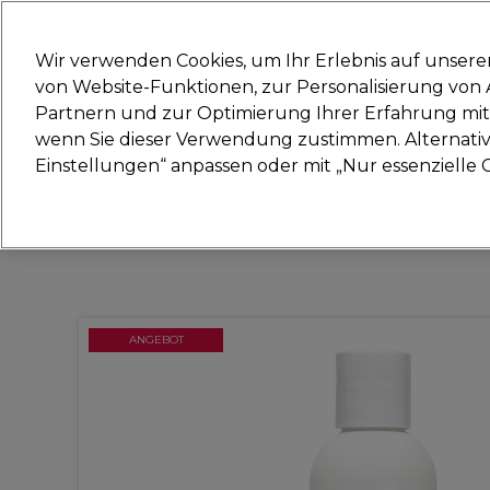
Bereit, dich anzumelden für
Wir verwenden Cookies, um Ihr Erlebnis auf unsere
von Website-Funktionen, zur Personalisierung vo
Partnern und zur Optimierung Ihrer Erfahrung mit 
Marken
Deals
Haare
Elektrogeräte
Sal
wenn Sie dieser Verwendung zustimmen. Alternativ 
Einstellungen“ anpassen oder mit „Nur essenzielle C
Lieferung und Lieferzeiten
– mehr erfahren
ANGEBOT