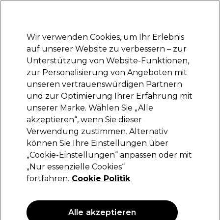
Bereit, dich anzumelden für
-15 %
? Tritt
Pro-Duo Prestige
bei und nutze
RET15
für deinen ersten Einkauf.
*Es gelten AGB.
Wir verwenden Cookies, um Ihr Erlebnis
Anmelden
auf unserer Website zu verbessern – zur
Unterstützung von Website-Funktionen,
Marken
Deals
Haare
Elektrogeräte
Saloneinrichtung
zur Personalisierung von Angeboten mit
Lieferung und Lieferzeiten
unseren vertrauenswürdigen Partnern
– mehr erfahren
und zur Optimierung Ihrer Erfahrung mit
unserer Marke. Wählen Sie „Alle
Redken
akzeptieren“, wenn Sie dieser
Verwendung zustimmen. Alternativ
Redken Acidic Bonding Concentrate
Shampoo 1l
können Sie Ihre Einstellungen über
„Cookie-Einstellungen“ anpassen oder mit
(
2
)
„Nur essenzielle Cookies“
61,35 €
fortfahren.
Cookie Politik
6.14 € pro 100ml
ANGEBOT
Alle akzeptieren