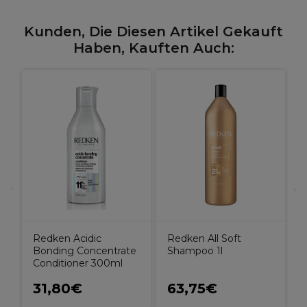
Kunden, Die Diesen Artikel Gekauft
Haben, Kauften Auch:
R
B
C
Redken Acidic
Redken All Soft
Bonding Concentrate
Shampoo 1l
Conditioner 300ml
31,80€
63,75€