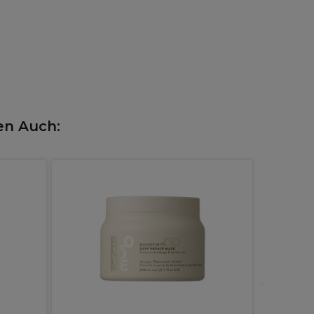
en Auch:
Redken S
Demi-per
08CR Sun