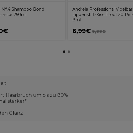
x N°.4 Shampoo Bond
Andreia Professional Vloeibar
nance 250ml
Lippenstift-Kiss Proof 20 Pin
8ml
00€
6,99€
9,99€
eit
ert Haarbruch um bis zu 80%
al stärker*
den Glanz