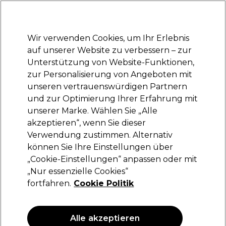
Bereit, dich anzumelden für
-15 %
? Tritt
Pro-Duo Prestige
bei und nutze
RET15
für deinen ersten Einkauf.
*Es gelten AGB.
Wir verwenden Cookies, um Ihr Erlebnis
Anmelden
auf unserer Website zu verbessern – zur
Unterstützung von Website-Funktionen,
Marken
Deals
Haare
Elektrogeräte
Saloneinrichtung
zur Personalisierung von Angeboten mit
Lieferung und Lieferzeiten
unseren vertrauenswürdigen Partnern
– mehr erfahren
und zur Optimierung Ihrer Erfahrung mit
unserer Marke. Wählen Sie „Alle
Wunderbar
akzeptieren“, wenn Sie dieser
Verwendung zustimmen. Alternativ
Wunderbar Color Refresh Shampoo Warmes
Blond 200ml
können Sie Ihre Einstellungen über
„Cookie-Einstellungen“ anpassen oder mit
(
37
)
„Nur essenzielle Cookies“
12,45 €
20,75 €
fortfahren.
Cookie Politik
10.38 € pro 100ml
ANGEBOT
Alle akzeptieren