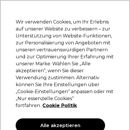
Bereit, dich anzumelden für
-15 %
? Tritt
Pro-Duo Prestige
bei und nutze
RET15
für deinen ersten Einkauf.
*Es gelten AGB.
Wir verwenden Cookies, um Ihr Erlebnis
Anmelden
auf unserer Website zu verbessern – zur
Unterstützung von Website-Funktionen,
Marken
Deals
Haare
Elektrogeräte
Saloneinrichtung
zur Personalisierung von Angeboten mit
Lieferung und Lieferzeiten
unseren vertrauenswürdigen Partnern
– mehr erfahren
und zur Optimierung Ihrer Erfahrung mit
unserer Marke. Wählen Sie „Alle
Redken
akzeptieren“, wenn Sie dieser
Verwendung zustimmen. Alternativ
Redken Root Tease Hairspray 250ml
können Sie Ihre Einstellungen über
(
3
)
„Cookie-Einstellungen“ anpassen oder mit
28,20 €
„Nur essenzielle Cookies“
11.28 € pro 100ml
fortfahren.
Cookie Politik
ANGEBOT
Alle akzeptieren