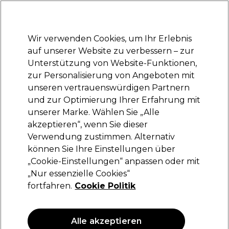
Bereit, dich anzumelden für
-15 %
? Tritt
Pro-Duo Prestige
bei und nutze
RET15
für deinen ersten Einkauf.
*Es gelten AGB.
Wir verwenden Cookies, um Ihr Erlebnis
Anmelden
auf unserer Website zu verbessern – zur
Unterstützung von Website-Funktionen,
Marken
Deals
Haare
Elektrogeräte
Saloneinrichtung
zur Personalisierung von Angeboten mit
Lieferung und Lieferzeiten
unseren vertrauenswürdigen Partnern
– mehr erfahren
und zur Optimierung Ihrer Erfahrung mit
unserer Marke. Wählen Sie „Alle
Les Secrets de Loly
akzeptieren“, wenn Sie dieser
Verwendung zustimmen. Alternativ
Les Secrets de Loly Kurl Hero 50ml
können Sie Ihre Einstellungen über
(
0
)
„Cookie-Einstellungen“ anpassen oder mit
41,00 €
„Nur essenzielle Cookies“
fortfahren.
Cookie Politik
ANGEBOT
Alle akzeptieren