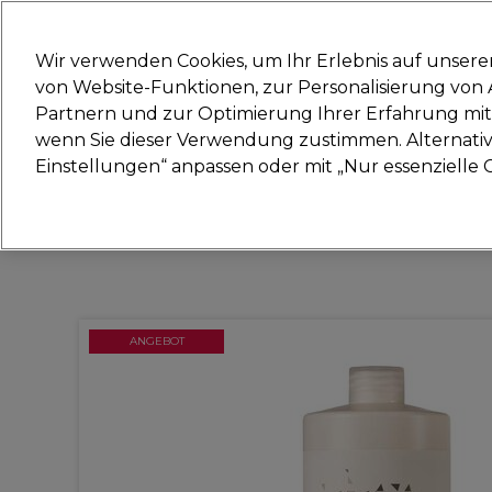
Bereit, dich anzumelden für
Wir verwenden Cookies, um Ihr Erlebnis auf unsere
von Website-Funktionen, zur Personalisierung vo
Partnern und zur Optimierung Ihrer Erfahrung mit 
Marken
Deals
Haare
Elektrogeräte
Sal
wenn Sie dieser Verwendung zustimmen. Alternativ 
Einstellungen“ anpassen oder mit „Nur essenzielle C
Lieferung und Lieferzeiten
– mehr erfahren
ANGEBOT