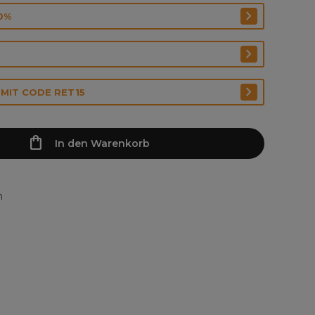
0%
 MIT CODE RET15
In den Warenkorb
n