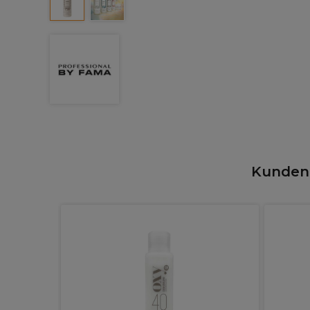
Kunden,
manent
 80ML