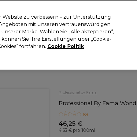
-15 %
? Tritt
Pro-Duo Prestige
bei und nutze
RET15
für deinen ers
r Website zu verbessern – zur Unterstützung
n Angeboten mit unseren vertrauenswürdigen
Suchen
unserer Marke. Wählen Sie „Alle akzeptieren“,
oneinrichtung
Kosmetik
Herrenfriseur
Inspiration
Neue Prod
können Sie Ihre Einstellungen über „Cookie-
ookies“ fortfahren.
Cookie Politik
Haare
Haarstyling
Serum und Lotion
Professional by Fama
Professional By Fama Wond
(
0
)
46,25 €
4.63 € pro 100ml