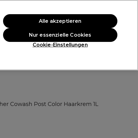
ten Einkauf.
*Es gelten AGB.
Alle akzeptieren
Anmelden
Nur essenzielle Cookies
ukte
Die Professional Preise
Vegane Produkte
Cookie-Einstellungen
Gratis Lieferung ab 40 €
Klicke hier für weitere Informationen zur Lieferung
her Cowash Post Color Haarkrem 1L