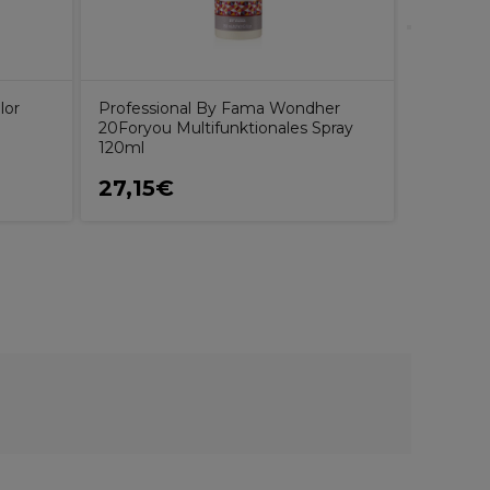
lor
Professional By Fama Wondher
20Foryou Multifunktionales Spray
120ml
27,15€
47,95