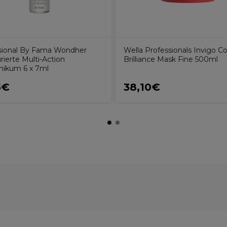
sional By Fama Wondher
Wella Professionals Invigo Co
rierte Multi-Action
Brilliance Mask Fine 500ml
nikum 6 x 7ml
5€
38,10€