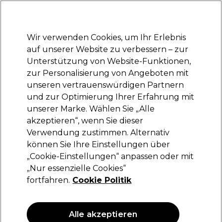
Bereit, dich anzumelden für
-15 %
? Tritt
Pro-Duo Prestige
bei und nutze
RET15
für deinen ersten Einkauf.
*Es gelten AGB.
Wir verwenden Cookies, um Ihr Erlebnis
Anmelden
auf unserer Website zu verbessern – zur
Unterstützung von Website-Funktionen,
Marken
Deals
Haare
Elektrogeräte
Saloneinrichtung
zur Personalisierung von Angeboten mit
Lieferung und Lieferzeiten
unseren vertrauenswürdigen Partnern
– mehr erfahren
und zur Optimierung Ihrer Erfahrung mit
unserer Marke. Wählen Sie „Alle
Redken
akzeptieren“, wenn Sie dieser
Verwendung zustimmen. Alternativ
Redken Extreme Anti-Snap 240ml
können Sie Ihre Einstellungen über
(
0
)
„Cookie-Einstellungen“ anpassen oder mit
31,80 €
„Nur essenzielle Cookies“
12.72 € pro 100ml
fortfahren.
Cookie Politik
ANGEBOT
Alle akzeptieren