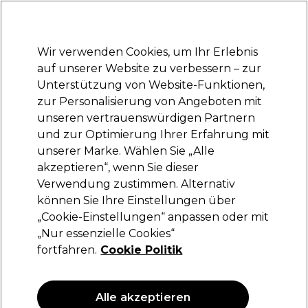
Bereit, dich anzumelden für
-15 %
? Tritt
Pro-Duo Prestige
bei und nutze
RET15
für deinen ersten Einkauf.
*Es gelten AGB.
Wir verwenden Cookies, um Ihr Erlebnis
Anmelden
auf unserer Website zu verbessern – zur
Unterstützung von Website-Funktionen,
Marken
Deals
Haare
Elektrogeräte
Saloneinrichtung
zur Personalisierung von Angeboten mit
Lieferung und Lieferzeiten
unseren vertrauenswürdigen Partnern
– mehr erfahren
und zur Optimierung Ihrer Erfahrung mit
unserer Marke. Wählen Sie „Alle
Redken
akzeptieren“, wenn Sie dieser
Verwendung zustimmen. Alternativ
Redken Extreme Cat Behandlung 250ml
können Sie Ihre Einstellungen über
(
0
)
„Cookie-Einstellungen“ anpassen oder mit
31,80 €
„Nur essenzielle Cookies“
12.72 € pro 100ml
fortfahren.
Cookie Politik
ANGEBOT
Alle akzeptieren