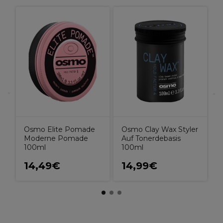
S
F
Osmo Elite Pomade
Osmo Clay Wax Styler
Moderne Pomade
Auf Tonerdebasis
100ml
100ml
14,49€
14,99€