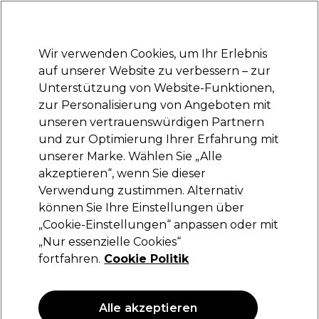
Bereit, dich anzumelden für
-15 %
? Tritt
Pro-Duo Prestige
bei und nutze
RET15
für deinen ersten Einkauf.
*Es gelten AGB.
Wir verwenden Cookies, um Ihr Erlebnis
Anmelden
auf unserer Website zu verbessern – zur
Unterstützung von Website-Funktionen,
Marken
Deals
Haare
Elektrogeräte
Saloneinrichtung
zur Personalisierung von Angeboten mit
Lieferung und Lieferzeiten
unseren vertrauenswürdigen Partnern
– mehr erfahren
und zur Optimierung Ihrer Erfahrung mit
unserer Marke. Wählen Sie „Alle
Redken
akzeptieren“, wenn Sie dieser
Verwendung zustimmen. Alternativ
Redken Wax Spray 150ml
können Sie Ihre Einstellungen über
(
0
)
„Cookie-Einstellungen“ anpassen oder mit
28,20 €
„Nur essenzielle Cookies“
18.80 € pro 100ml
fortfahren.
Cookie Politik
ANGEBOT
Alle akzeptieren