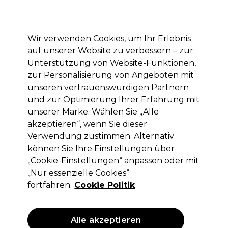
Bereit, dich anzumelden für
-15 %
? Tritt
Pro-Duo Prestige
bei und nutze
RET15
für deinen ersten Einkauf.
*Es gelten AGB.
Wir verwenden Cookies, um Ihr Erlebnis
Anmelden
auf unserer Website zu verbessern – zur
Unterstützung von Website-Funktionen,
Marken
Deals
Haare
Elektrogeräte
Saloneinrichtung
zur Personalisierung von Angeboten mit
Lieferung und Lieferzeiten
unseren vertrauenswürdigen Partnern
– mehr erfahren
und zur Optimierung Ihrer Erfahrung mit
unserer Marke. Wählen Sie „Alle
Schwarzkopf Professional
akzeptieren“, wenn Sie dieser
Verwendung zustimmen. Alternativ
Schwarzkopf Osis+ Rock-Hard 150ml
können Sie Ihre Einstellungen über
(
0
)
„Cookie-Einstellungen“ anpassen oder mit
22,60 €
„Nur essenzielle Cookies“
15.07 € pro 100ml
fortfahren.
Cookie Politik
ANGEBOT
Alle akzeptieren