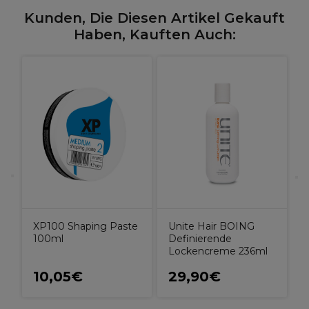
Kunden, Die Diesen Artikel Gekauft
Haben, Kauften Auch:
U
V
e
XP100 Shaping Paste
Unite Hair BOING
100ml
Definierende
Lockencreme 236ml
10,05€
29,90€