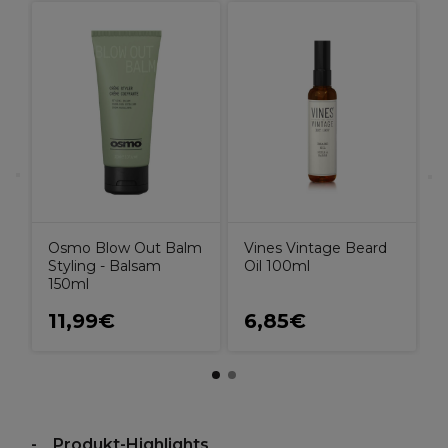
z
I
Osmo Blow Out Balm
Vines Vintage Beard
Styling - Balsam
Oil 100ml
150ml
11,99€
6,85€
Produkt-Highlights