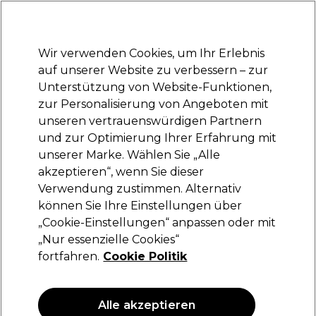
Bereit, dich anzumelden für
-15 %
? Tritt
Pro-Duo Prestige
bei und nutze
RET15
für deinen ersten Einkauf.
*Es gelten AGB.
Wir verwenden Cookies, um Ihr Erlebnis
Anmelden
auf unserer Website zu verbessern – zur
Unterstützung von Website-Funktionen,
Marken
Deals
Haare
Elektrogeräte
Saloneinrichtung
zur Personalisierung von Angeboten mit
Lieferung und Lieferzeiten
unseren vertrauenswürdigen Partnern
– mehr erfahren
und zur Optimierung Ihrer Erfahrung mit
unserer Marke. Wählen Sie „Alle
Vines Vintage
akzeptieren“, wenn Sie dieser
Verwendung zustimmen. Alternativ
Vines Vintage Fiber Pomade
können Sie Ihre Einstellungen über
(
2
)
„Cookie-Einstellungen“ anpassen oder mit
7,50 €
„Nur essenzielle Cookies“
6.00 € pro 100ml
fortfahren.
Cookie Politik
Alle akzeptieren