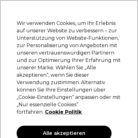
Bereit, dich anzumelden für
-15 %
? Tritt
Pro-Duo Prestige
bei und nutze
RET15
für deinen ersten Einkauf.
*Es gelten AGB.
Wir verwenden Cookies, um Ihr Erlebnis
Anmelden
auf unserer Website zu verbessern – zur
Unterstützung von Website-Funktionen,
Marken
Deals
Haare
Elektrogeräte
Saloneinrichtung
zur Personalisierung von Angeboten mit
Lieferung und Lieferzeiten
unseren vertrauenswürdigen Partnern
– mehr erfahren
und zur Optimierung Ihrer Erfahrung mit
unserer Marke. Wählen Sie „Alle
S-PRO
akzeptieren“, wenn Sie dieser
Verwendung zustimmen. Alternativ
S-PRO Plastik-Einlegewickler Ø40mm x6
können Sie Ihre Einstellungen über
(
0
)
„Cookie-Einstellungen“ anpassen oder mit
3,65 €
„Nur essenzielle Cookies“
fortfahren.
Cookie Politik
ANGEBOT
Alle akzeptieren