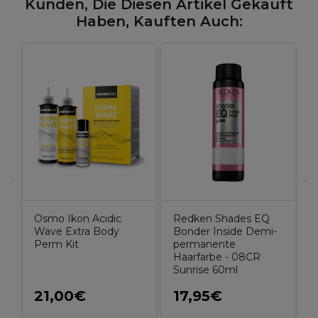
Kunden, Die Diesen Artikel Gekauft
Haben, Kauften Auch:
W
C
r
4
Osmo Ikon Acidic
Redken Shades EQ
Wave Extra Body
Bonder Inside Demi-
Perm Kit
permanente
Haarfarbe - 08CR
Sunrise 60ml
21,00€
17,95€