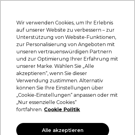
Bereit, dich anzumelden für
-15 %
? Tritt
Pro-Duo Prestige
bei und nutze
RET15
für deinen ersten Einkauf.
*Es gelten AGB.
Wir verwenden Cookies, um Ihr Erlebnis
Anmelden
auf unserer Website zu verbessern – zur
Unterstützung von Website-Funktionen,
Marken
Deals
Haare
Elektrogeräte
Saloneinrichtung
zur Personalisierung von Angeboten mit
Lieferung und Lieferzeiten
unseren vertrauenswürdigen Partnern
– mehr erfahren
und zur Optimierung Ihrer Erfahrung mit
unserer Marke. Wählen Sie „Alle
Schwarzkopf Professional
akzeptieren“, wenn Sie dieser
Verwendung zustimmen. Alternativ
Schwarzkopf NS Creative Gel 50ml
können Sie Ihre Einstellungen über
(
0
)
„Cookie-Einstellungen“ anpassen oder mit
12,75 €
„Nur essenzielle Cookies“
25.50 € pro 100ml
fortfahren.
Cookie Politik
Alle akzeptieren