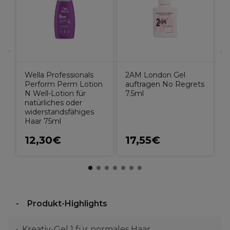
1
Wella Professionals
2AM London Gel
Perform Perm Lotion
auftragen No Regrets
N Well-Lotion für
7.5ml
natürliches oder
widerstandsfähiges
Haar 75ml
12,30€
17,55€
Produkt-Highlights
Kreativ-Gel 1 für normales Haar