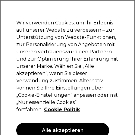
Bereit, dich anzumelden für
-15 %
? Tritt
Pro-Duo Prestige
bei und nutze
RET15
für deinen ersten Einkauf.
*Es gelten AGB.
Wir verwenden Cookies, um Ihr Erlebnis
Anmelden
auf unserer Website zu verbessern – zur
Unterstützung von Website-Funktionen,
Marken
Deals
Haare
Elektrogeräte
Saloneinrichtung
zur Personalisierung von Angeboten mit
Lieferung und Lieferzeiten
unseren vertrauenswürdigen Partnern
– mehr erfahren
und zur Optimierung Ihrer Erfahrung mit
unserer Marke. Wählen Sie „Alle
Ardell
akzeptieren“, wenn Sie dieser
Verwendung zustimmen. Alternativ
Ardell Pre-Mapped Extensions Wispy
können Sie Ihre Einstellungen über
(
0
)
„Cookie-Einstellungen“ anpassen oder mit
19,99 €
„Nur essenzielle Cookies“
fortfahren.
Cookie Politik
Alle akzeptieren