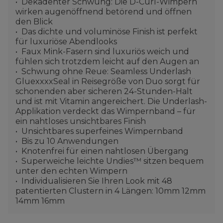
Dekadenter Schwung: Die D-Curl-Wimpern
wirken augenöffnend betörend und öffnen
den Blick
Das dichte und voluminöse Finish ist perfekt
für luxuriöse Abendlooks
Faux Mink-Fasern sind luxuriös weich und
fühlen sich trotzdem leicht auf den Augen an
Schwung ohne Reue: Seamless Underlash
GluexxxxSeal in Reisegröße von Duo sorgt für
schonenden aber sicheren 24-Stunden-Halt
und ist mit Vitamin angereichert. Die Underlash-
Applikation verdeckt das Wimpernband – für
ein nahtloses unsichtbares Finish
Unsichtbares superfeines Wimpernband
Bis zu 10 Anwendungen
Knotenfrei für einen nahtlosen Übergang
Superweiche leichte Undies™ sitzen bequem
unter den echten Wimpern
Individualisieren Sie Ihren Look mit 48
patentierten Clustern in 4 Längen: 10mm 12mm
14mm 16mm