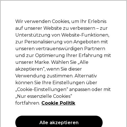
Bereit, dich anzumelden für
-15 %
? Tritt
Pro-Duo Prestige
bei und nutze
RET15
für deinen ersten Einkauf.
*Es gelten AGB.
Wir verwenden Cookies, um Ihr Erlebnis
Anmelden
auf unserer Website zu verbessern – zur
Unterstützung von Website-Funktionen,
Marken
Deals
Haare
Elektrogeräte
Saloneinrichtung
zur Personalisierung von Angeboten mit
Lieferung und Lieferzeiten
unseren vertrauenswürdigen Partnern
– mehr erfahren
und zur Optimierung Ihrer Erfahrung mit
unserer Marke. Wählen Sie „Alle
Ardell
akzeptieren“, wenn Sie dieser
Verwendung zustimmen. Alternativ
Ardell Seamless Underlash Extensions D Curl
+ 1 Day Clear Glue & Seal 4.5g
können Sie Ihre Einstellungen über
„Cookie-Einstellungen“ anpassen oder mit
(
0
)
„Nur essenzielle Cookies“
24,99 €
fortfahren.
Cookie Politik
624.75 € pro 100g
Alle akzeptieren