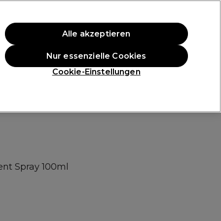
ten Einkauf.
*Es gelten AGB.
Alle akzeptieren
Anmelden
Nur essenzielle Cookies
ukte
Die Professional Preise
Vegane Produkte
Cookie-Einstellungen
Gratis Lieferung ab 40 €
Klicke hier für weitere Informationen zur Lieferung
ent Spray 100ml