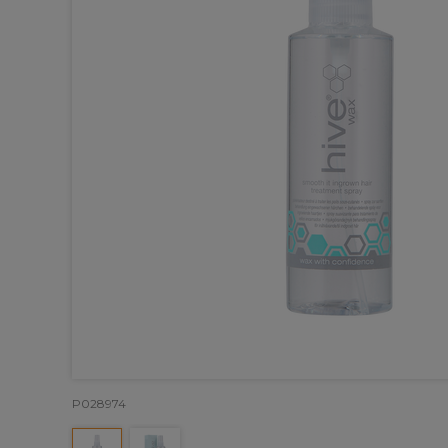
P028974