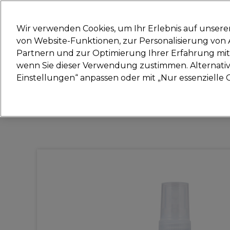
Bereit, dich anzumelden für
Wir verwenden Cookies, um Ihr Erlebnis auf unsere
von Website-Funktionen, zur Personalisierung vo
Partnern und zur Optimierung Ihrer Erfahrung mit 
Marken
Deals
Haare
Elektrogeräte
Sal
wenn Sie dieser Verwendung zustimmen. Alternativ 
Einstellungen“ anpassen oder mit „Nur essenzielle C
Lieferung und Lieferzeiten
– mehr erfahren