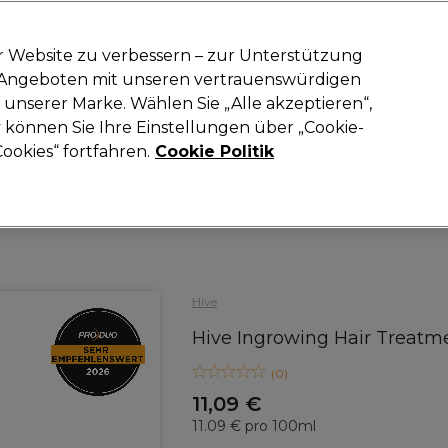
-15 %
? Tritt
Pro-Duo Prestige
bei und nutze
RET15
für deinen ers
r Website zu verbessern – zur Unterstützung
n Angeboten mit unseren vertrauenswürdigen
Suchen
unserer Marke. Wählen Sie „Alle akzeptieren“,
oneinrichtung
Kosmetik
Herrenfriseur
Inspiration
Neue Prod
können Sie Ihre Einstellungen über „Cookie-
ookies“ fortfahren.
Cookie Politik
Kosmetik
Haarentfernung
Vor- und Nachbehandlung
Hive
Hive Ingrowing Hair Treatm
(
0
)
11,09 €
11.09 € pro 100ml