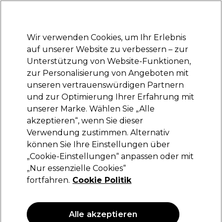
Bereit, dich anzumelden für
-15 %
? Tritt
Pro-Duo Prestige
bei und nutze
RET15
für deinen ersten Einkauf.
*Es gelten AGB.
Wir verwenden Cookies, um Ihr Erlebnis
Anmelden
auf unserer Website zu verbessern – zur
Unterstützung von Website-Funktionen,
Marken
Deals
Haare
Elektrogeräte
Saloneinrichtung
zur Personalisierung von Angeboten mit
Lieferung und Lieferzeiten
unseren vertrauenswürdigen Partnern
– mehr erfahren
und zur Optimierung Ihrer Erfahrung mit
unserer Marke. Wählen Sie „Alle
Jean Marin Make-Up
akzeptieren“, wenn Sie dieser
Verwendung zustimmen. Alternativ
Jean Marin Augenbrauenpinsel Nr. 5
können Sie Ihre Einstellungen über
(
0
)
„Cookie-Einstellungen“ anpassen oder mit
13,55 €
„Nur essenzielle Cookies“
fortfahren.
Cookie Politik
ANGEBOT
Alle akzeptieren