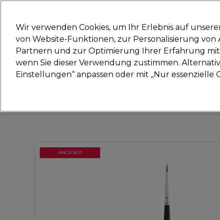
Bereit, dich anzumelden für
Wir verwenden Cookies, um Ihr Erlebnis auf unsere
von Website-Funktionen, zur Personalisierung vo
Partnern und zur Optimierung Ihrer Erfahrung mit 
Marken
Deals
Haare
Elektrogeräte
Sal
wenn Sie dieser Verwendung zustimmen. Alternativ 
Einstellungen“ anpassen oder mit „Nur essenzielle C
Lieferung und Lieferzeiten
– mehr erfahren
ANGEBOT