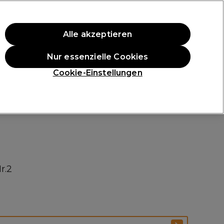
ten Einkauf.
*Es gelten AGB.
Alle akzeptieren
Anmelden
Nur essenzielle Cookies
ukte
Die Professional Preise
Vegane Produkte
Cookie-Einstellungen
Gratis Lieferung ab 40 €
Klicke hier für weitere Informationen zur Lieferung
r.2