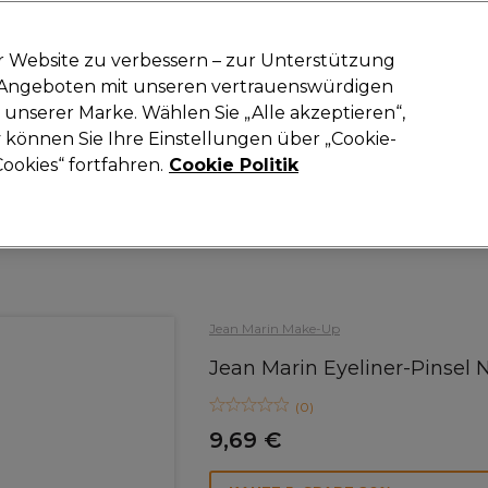
-15 %
? Tritt
Pro-Duo Prestige
bei und nutze
RET15
für deinen ers
r Website zu verbessern – zur Unterstützung
n Angeboten mit unseren vertrauenswürdigen
Suchen
unserer Marke. Wählen Sie „Alle akzeptieren“,
oneinrichtung
Kosmetik
Herrenfriseur
Inspiration
Neue Prod
können Sie Ihre Einstellungen über „Cookie-
ookies“ fortfahren.
Cookie Politik
Kosmetik
Make-up und Accessoires
Kosmetiktools
Jean Marin Make-Up
Jean Marin Eyeliner-Pinsel N
(
0
)
9,69 €