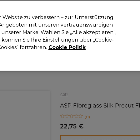
-15 %
? Tritt
Pro-Duo Prestige
bei und nutze
RET15
für deinen ers
r Website zu verbessern – zur Unterstützung
n Angeboten mit unseren vertrauenswürdigen
Suchen
unserer Marke. Wählen Sie „Alle akzeptieren“,
oneinrichtung
Kosmetik
Herrenfriseur
Inspiration
Neue Prod
können Sie Ihre Einstellungen über „Cookie-
ookies“ fortfahren.
Cookie Politik
Kosmetik
Nägel
Acryl System und Nageltipps
ASP
ASP Fibreglass Silk Precut F
(
0
)
22,75 €