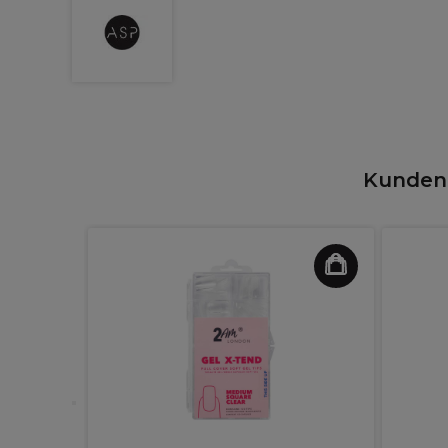
Kunden,
a Color
l 7/53