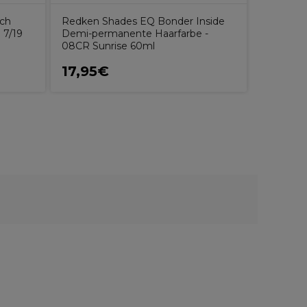
uch
Redken Shades EQ Bonder Inside
 7/19
Demi-permanente Haarfarbe -
l
08CR Sunrise 60ml
17,95€
21,50