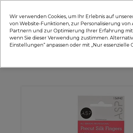
Bereit, dich anzumelden für
Wir verwenden Cookies, um Ihr Erlebnis auf unsere
von Website-Funktionen, zur Personalisierung vo
Partnern und zur Optimierung Ihrer Erfahrung mit 
Marken
Deals
Haare
Elektrogeräte
Sal
wenn Sie dieser Verwendung zustimmen. Alternativ 
Einstellungen“ anpassen oder mit „Nur essenzielle C
Lieferung und Lieferzeiten
– mehr erfahren