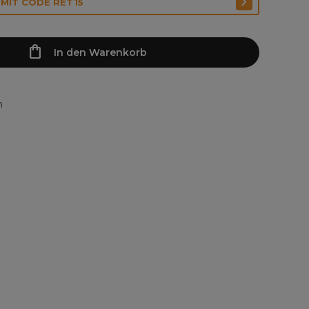
 MIT CODE RET15
In den Warenkorb
n