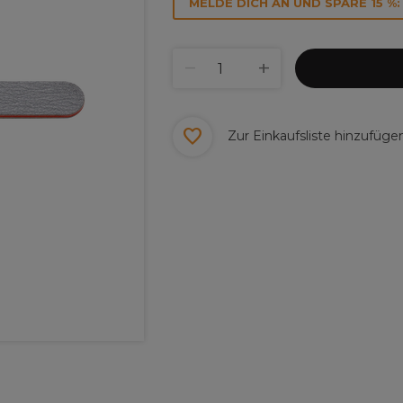
MELDE DICH AN UND SPARE 15 %:
Zur Einkaufsliste hinzufüge