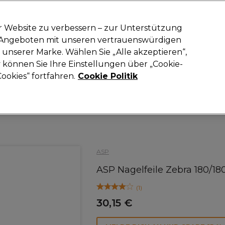
-15 %
? Tritt
Pro-Duo Prestige
bei und nutze
RET15
für deinen ers
r Website zu verbessern – zur Unterstützung
n Angeboten mit unseren vertrauenswürdigen
Suchen
unserer Marke. Wählen Sie „Alle akzeptieren“,
oneinrichtung
Kosmetik
Herrenfriseur
Inspiration
Neue Prod
können Sie Ihre Einstellungen über „Cookie-
ookies“ fortfahren.
Cookie Politik
Kosmetik
Nägel
Nagelfeilen und Zubehör
ASP
ASP Nagelfeile Zebra 180/180 
(
1
)
30,15 €