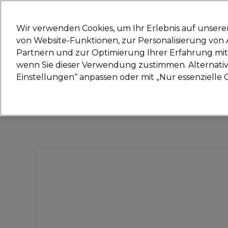
Bereit, dich anzumelden für
Wir verwenden Cookies, um Ihr Erlebnis auf unsere
von Website-Funktionen, zur Personalisierung vo
Partnern und zur Optimierung Ihrer Erfahrung mit 
Marken
Deals
Haare
Elektrogeräte
Sal
wenn Sie dieser Verwendung zustimmen. Alternativ 
Einstellungen“ anpassen oder mit „Nur essenzielle C
Lieferung und Lieferzeiten
– mehr erfahren