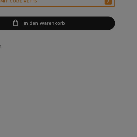
 MIT CODE RET15
In den Warenkorb
n