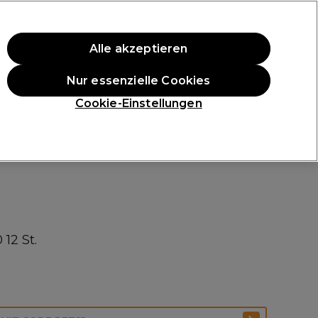
ten Einkauf.
*Es gelten AGB.
Alle akzeptieren
Anmelden
Nur essenzielle Cookies
ukte
Die Professional Preise
Vegane Produkte
Cookie-Einstellungen
Gratis Lieferung ab 40 €
Klicke hier für weitere Informationen zur Lieferung
12 St.