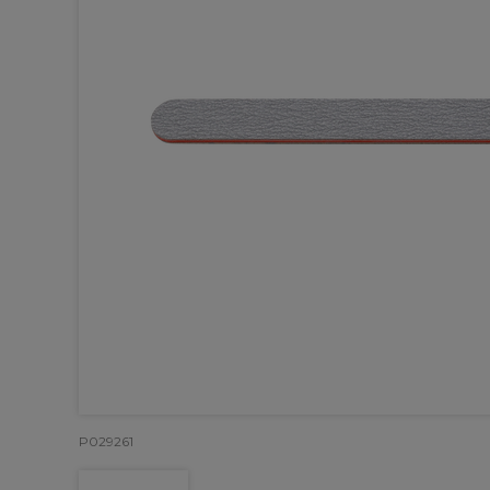
P029261