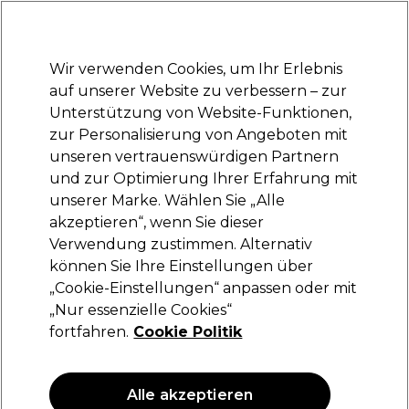
Bereit, dich anzumelden für
-15 %
? Tritt
Pro-Duo Prestige
bei und nutze
RET15
für deinen ersten Einkauf.
*Es gelten AGB.
Wir verwenden Cookies, um Ihr Erlebnis
Anmelden
auf unserer Website zu verbessern – zur
Unterstützung von Website-Funktionen,
Marken
Deals
Haare
Elektrogeräte
Saloneinrichtung
zur Personalisierung von Angeboten mit
Lieferung und Lieferzeiten
unseren vertrauenswürdigen Partnern
– mehr erfahren
und zur Optimierung Ihrer Erfahrung mit
unserer Marke. Wählen Sie „Alle
OPI
akzeptieren“, wenn Sie dieser
Verwendung zustimmen. Alternativ
OPI Nail Lacquer Make ‘Em Jelly - Nagellack
Baby, Pink Again 15ml
können Sie Ihre Einstellungen über
„Cookie-Einstellungen“ anpassen oder mit
(
0
)
„Nur essenzielle Cookies“
11,52 €
19,20 €
fortfahren.
Cookie Politik
128.00 € pro 100ml
ANGEBOT
Alle akzeptieren