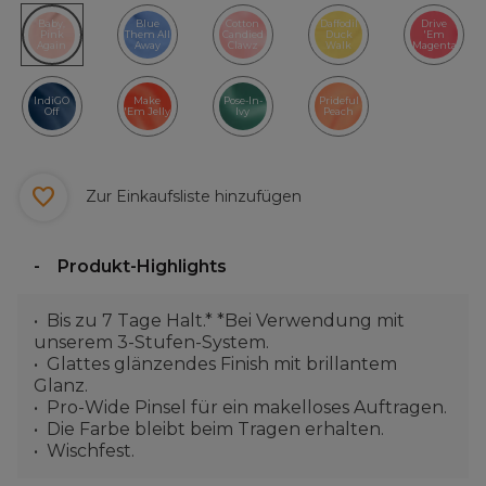
Baby,
Blue
Cotton
Daffodil
Drive
Pink
Them All
Candied
Duck
'Em
Again
Away
Clawz
Walk
Magenta
IndiGO
Make
Pose-In-
Prideful
Off
'Em Jelly
Ivy
Peach
Zur Einkaufsliste hinzufügen
Produkt-Highlights
Bis zu 7 Tage Halt.* *Bei Verwendung mit
unserem 3-Stufen-System.
Glattes glänzendes Finish mit brillantem
Glanz.
Pro-Wide Pinsel für ein makelloses Auftragen.
Die Farbe bleibt beim Tragen erhalten.
Wischfest.