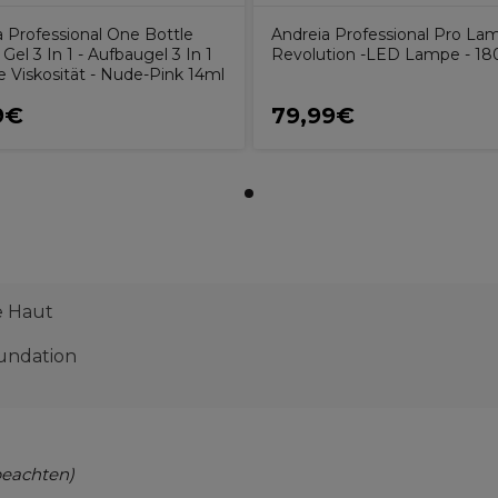
a Professional One Bottle
Andreia Professional Pro La
 Gel 3 In 1 - Aufbaugel 3 In 1
Revolution -LED Lampe - 1
e Viskosität - Nude-Pink 14ml
9€
79,99€
e Haut
oundation
beachten)