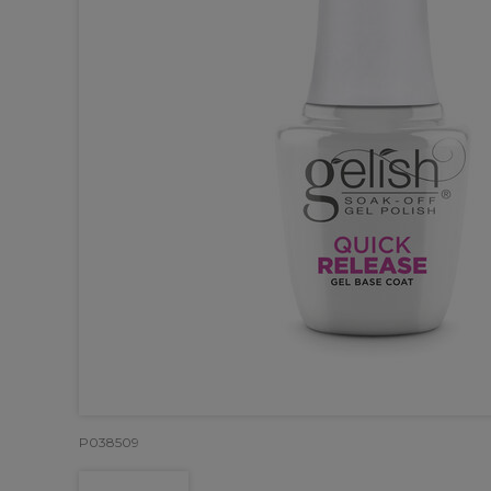
P038509