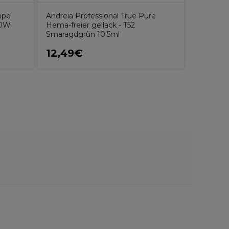
mpe
Andreia Professional True Pure
Andreia 
80W
Hema-freier gellack - T52
Hema-frei
Smaragdgrün 10.5ml
10.5ml
12,49€
12,49