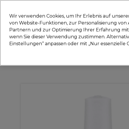
Bereit, dich anzumelden für
Wir verwenden Cookies, um Ihr Erlebnis auf unsere
von Website-Funktionen, zur Personalisierung vo
Partnern und zur Optimierung Ihrer Erfahrung mit 
Marken
Deals
Haare
Elektrogeräte
Sal
wenn Sie dieser Verwendung zustimmen. Alternativ 
Einstellungen“ anpassen oder mit „Nur essenzielle C
Lieferung und Lieferzeiten
– mehr erfahren