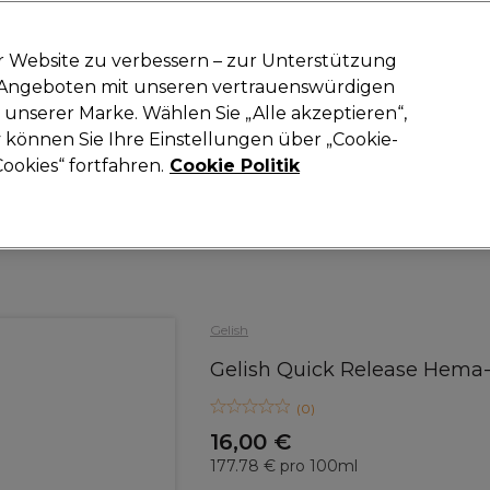
-15 %
? Tritt
Pro-Duo Prestige
bei und nutze
RET15
für deinen ers
r Website zu verbessern – zur Unterstützung
n Angeboten mit unseren vertrauenswürdigen
Suchen
unserer Marke. Wählen Sie „Alle akzeptieren“,
oneinrichtung
Kosmetik
Herrenfriseur
Inspiration
Neue Prod
können Sie Ihre Einstellungen über „Cookie-
ookies“ fortfahren.
Cookie Politik
Kosmetik
Nägel
Über- und Unterlack
Gelish
Gelish Quick Release Hema-f
(
0
)
16,00 €
177.78 € pro 100ml