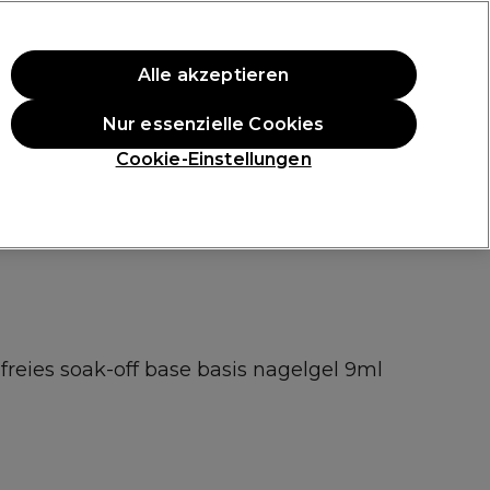
ten Einkauf.
*Es gelten AGB.
Alle akzeptieren
Anmelden
Nur essenzielle Cookies
ukte
Die Professional Preise
Vegane Produkte
Cookie-Einstellungen
Gratis Lieferung ab 40 €
Klicke hier für weitere Informationen zur Lieferung
reies soak-off base basis nagelgel 9ml