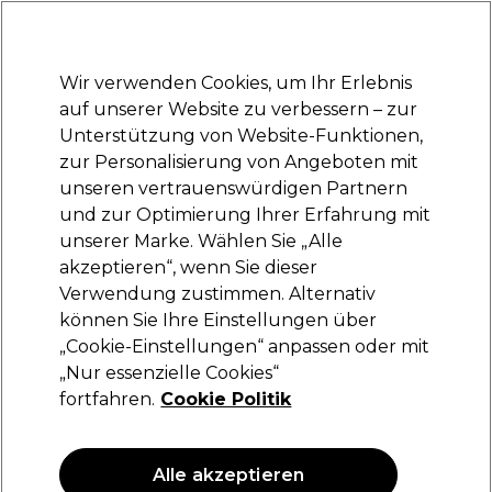
Bereit, dich anzumelden für
-15 %
? Tritt
Pro-Duo Prestige
bei und nutze
RET15
für deinen ersten Einkauf.
*Es gelten AGB.
Wir verwenden Cookies, um Ihr Erlebnis
Anmelden
auf unserer Website zu verbessern – zur
Unterstützung von Website-Funktionen,
Marken
Deals
Haare
Elektrogeräte
Saloneinrichtung
zur Personalisierung von Angeboten mit
Lieferung und Lieferzeiten
unseren vertrauenswürdigen Partnern
– mehr erfahren
und zur Optimierung Ihrer Erfahrung mit
unserer Marke. Wählen Sie „Alle
OPI
akzeptieren“, wenn Sie dieser
Verwendung zustimmen. Alternativ
OPI Natural Nail Top Coat 15ml
können Sie Ihre Einstellungen über
(
1
)
„Cookie-Einstellungen“ anpassen oder mit
16,00 €
„Nur essenzielle Cookies“
106.67 € pro 100ml
fortfahren.
Cookie Politik
ANGEBOT
Alle akzeptieren