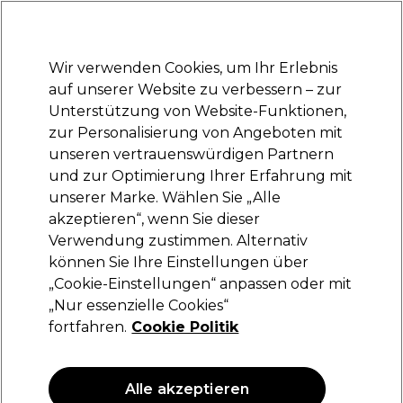
Bereit, dich anzumelden für
-15 %
? Tritt
Pro-Duo Prestige
bei und nutze
RET15
für deinen ersten Einkauf.
*Es gelten AGB.
Wir verwenden Cookies, um Ihr Erlebnis
Anmelden
auf unserer Website zu verbessern – zur
Unterstützung von Website-Funktionen,
Marken
Deals
Haare
Elektrogeräte
Saloneinrichtung
zur Personalisierung von Angeboten mit
Lieferung und Lieferzeiten
unseren vertrauenswürdigen Partnern
– mehr erfahren
und zur Optimierung Ihrer Erfahrung mit
unserer Marke. Wählen Sie „Alle
Osmo
akzeptieren“, wenn Sie dieser
Verwendung zustimmen. Alternativ
Osmo Deep Moisture Intensive
Reparaturmaske 75ml
können Sie Ihre Einstellungen über
„Cookie-Einstellungen“ anpassen oder mit
(
0
)
„Nur essenzielle Cookies“
5,49 €
fortfahren.
Cookie Politik
7.32 € pro 100ml
ANGEBOT
Alle akzeptieren