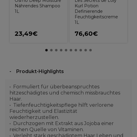
Osmo Deep Moisture
Les Secrets de Loly
Nährendes Shampoo
Kurl Potion
1L
Definierende
Feuchtigkeitscreme
1L
23,49€
76,60€
€
Produkt-Highlights
Formuliert für überbeanspruchtes
hitzeschädigtes und chemisch missbrauchtes
Haar.
Tiefenfeuchtigkeitspflege hilft verlorene
Feuchtigkeit und Elastizität
wiederherzustellen.
Durchzogen mit Extrakt aus Jojoba einer
reichen Quelle von Vitaminen.
Verleiht stark geschädigtem Haar Leben und