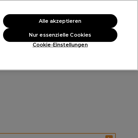
ten Einkauf.
*Es gelten AGB.
Alle akzeptieren
Anmelden
Nur essenzielle Cookies
ukte
Die Professional Preise
Vegane Produkte
Cookie-Einstellungen
Gratis Lieferung ab 40 €
Klicke hier für weitere Informationen zur Lieferung