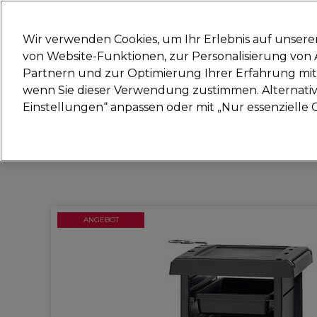
Bereit, dich anzumelden für
Wir verwenden Cookies, um Ihr Erlebnis auf unsere
von Website-Funktionen, zur Personalisierung vo
Partnern und zur Optimierung Ihrer Erfahrung mit 
Marken
Deals
Haare
Elektrogeräte
Sal
wenn Sie dieser Verwendung zustimmen. Alternativ 
Einstellungen“ anpassen oder mit „Nur essenzielle C
Lieferung und Lieferzeiten
– mehr erfahren
ANGEBOT