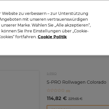
-15 %
? Tritt
Pro-Duo Prestige
bei und nutze
RET15
für deinen ers
r Website zu verbessern – zur Unterstützung
n Angeboten mit unseren vertrauenswürdigen
Suchen
unserer Marke. Wählen Sie „Alle akzeptieren“,
oneinrichtung
Kosmetik
Herrenfriseur
Inspiration
Neue Prod
können Sie Ihre Einstellungen über „Cookie-
ookies“ fortfahren.
Cookie Politik
Saloneinrichtung
Arbeitswagen und Koffer
Arbeitswagen
S-PRO
S-PRO Rollwagen Colorado
(
0
)
114,82 €
229,65 €