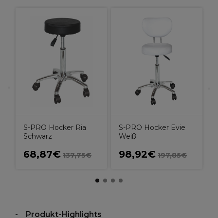
S
S
U
S-PRO Hocker Ria
S-PRO Hocker Evie
Schwarz
Weiß
68,87€
98,92€
137,75€
197,85€
Produkt-Highlights