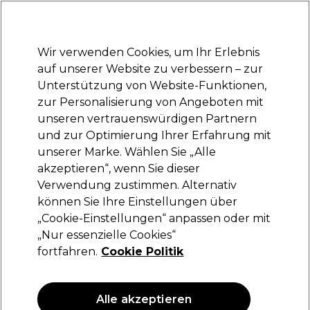
Bereit, dich anzumelden für
-15 %
? Tritt
Pro-Duo Prestige
bei und nutze
RET15
für deinen ersten Einkauf.
*Es gelten AGB.
Wir verwenden Cookies, um Ihr Erlebnis
Anmelden
auf unserer Website zu verbessern – zur
Unterstützung von Website-Funktionen,
Marken
Deals
Haare
Elektrogeräte
Saloneinrichtung
zur Personalisierung von Angeboten mit
Lieferung und Lieferzeiten
unseren vertrauenswürdigen Partnern
– mehr erfahren
und zur Optimierung Ihrer Erfahrung mit
unserer Marke. Wählen Sie „Alle
S-PRO
akzeptieren“, wenn Sie dieser
Verwendung zustimmen. Alternativ
S-PRO Hocker Sophie Schwarz
können Sie Ihre Einstellungen über
(
2
)
„Cookie-Einstellungen“ anpassen oder mit
91,27 €
„Nur essenzielle Cookies“
182,55 €
fortfahren.
Cookie Politik
ANGEBOT
Alle akzeptieren