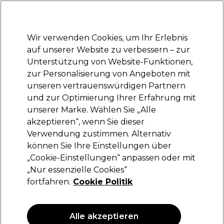
Bereit, dich anzumelden für
-15 %
? Tritt
Pro-Duo Prestige
bei und nutze
RET15
für deinen ersten Einkauf.
*Es gelten AGB.
Wir verwenden Cookies, um Ihr Erlebnis
Anmelden
auf unserer Website zu verbessern – zur
Unterstützung von Website-Funktionen,
Marken
Deals
Haare
Elektrogeräte
Saloneinrichtung
zur Personalisierung von Angeboten mit
Lieferung und Lieferzeiten
unseren vertrauenswürdigen Partnern
– mehr erfahren
und zur Optimierung Ihrer Erfahrung mit
unserer Marke. Wählen Sie „Alle
S-PRO
akzeptieren“, wenn Sie dieser
Verwendung zustimmen. Alternativ
Salon Services Fußablage Curva
können Sie Ihre Einstellungen über
(
0
)
„Cookie-Einstellungen“ anpassen oder mit
51,92 €
„Nur essenzielle Cookies“
103,85 €
fortfahren.
Cookie Politik
ANGEBOT
Alle akzeptieren