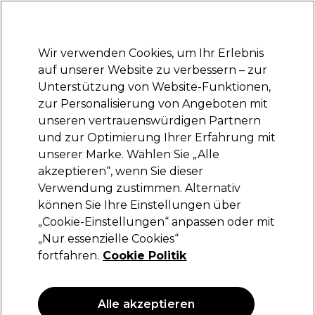
Bereit, dich anzumelden für
-15 %
? Tritt
Pro-Duo Prestige
bei und nutze
RET15
für deinen ersten Einkauf.
*Es gelten AGB.
Wir verwenden Cookies, um Ihr Erlebnis
Anmelden
auf unserer Website zu verbessern – zur
Unterstützung von Website-Funktionen,
Marken
Deals
Haare
Elektrogeräte
Saloneinrichtung
zur Personalisierung von Angeboten mit
Lieferung und Lieferzeiten
unseren vertrauenswürdigen Partnern
– mehr erfahren
und zur Optimierung Ihrer Erfahrung mit
unserer Marke. Wählen Sie „Alle
Sibel
akzeptieren“, wenn Sie dieser
Verwendung zustimmen. Alternativ
Sibel Rollercoaster Räder x5
können Sie Ihre Einstellungen über
(
0
)
„Cookie-Einstellungen“ anpassen oder mit
111,29 €
„Nur essenzielle Cookies“
fortfahren.
Cookie Politik
Alle akzeptieren