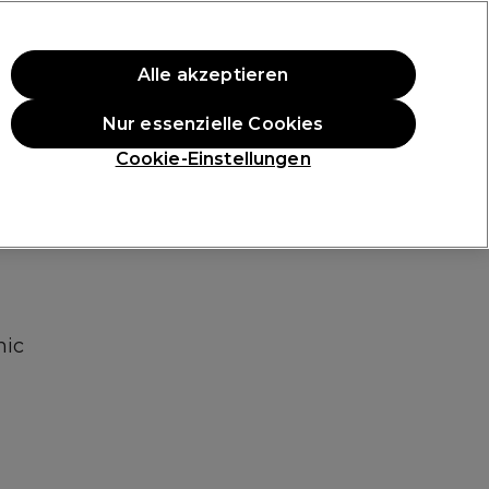
ten Einkauf.
*Es gelten AGB.
Alle akzeptieren
Anmelden
Nur essenzielle Cookies
ukte
Die Professional Preise
Vegane Produkte
Cookie-Einstellungen
Gratis Lieferung ab 40 €
Klicke hier für weitere Informationen zur Lieferung
nic