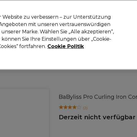
-15 %
? Tritt
Pro-Duo Prestige
bei und nutze
RET15
für deinen ers
r Website zu verbessern – zur Unterstützung
n Angeboten mit unseren vertrauenswürdigen
Suchen
unserer Marke. Wählen Sie „Alle akzeptieren“,
oneinrichtung
Kosmetik
Herrenfriseur
Inspiration
Neue Prod
können Sie Ihre Einstellungen über „Cookie-
ookies“ fortfahren.
Cookie Politik
Elektrogeräte
Lockenstäbe
BaByliss Pro Curling Iron Co
(
2
)
Derzeit nicht verfügbar