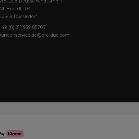
Pro-Duo Deutschland GmbH
Alt-Heerdt 104
40549 Düsseldorf
+49 (0) 211 959 85707
kundenservice.de@pro-duo.com