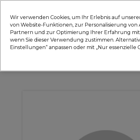
Bereit, dich anzumelden für
Wir verwenden Cookies, um Ihr Erlebnis auf unsere
von Website-Funktionen, zur Personalisierung vo
Partnern und zur Optimierung Ihrer Erfahrung mit 
Marken
Deals
Haare
Elektrogeräte
Sal
wenn Sie dieser Verwendung zustimmen. Alternativ 
Einstellungen“ anpassen oder mit „Nur essenzielle C
Lieferung und Lieferzeiten
– mehr erfahren