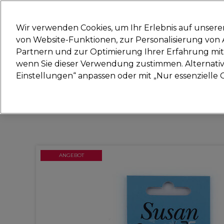
Bereit, dich anzumelden für
Wir verwenden Cookies, um Ihr Erlebnis auf unsere
von Website-Funktionen, zur Personalisierung vo
Partnern und zur Optimierung Ihrer Erfahrung mit 
Marken
Deals
Haare
Elektrogeräte
Sal
wenn Sie dieser Verwendung zustimmen. Alternativ 
Einstellungen“ anpassen oder mit „Nur essenzielle C
Lieferung und Lieferzeiten
– mehr erfahren
ANGEBOT