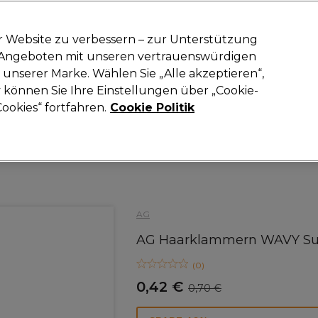
-15 %
? Tritt
Pro-Duo Prestige
bei und nutze
RET15
für deinen ers
r Website zu verbessern – zur Unterstützung
n Angeboten mit unseren vertrauenswürdigen
Suchen
unserer Marke. Wählen Sie „Alle akzeptieren“,
oneinrichtung
Kosmetik
Herrenfriseur
Inspiration
Neue Prod
können Sie Ihre Einstellungen über „Cookie-
ookies“ fortfahren.
Cookie Politik
Haare
Friseurausstattung
Haarnadeln, Klammern & Clips
AG
AG Haarklammern WAVY Su
(
0
)
0,42 €
0,70 €