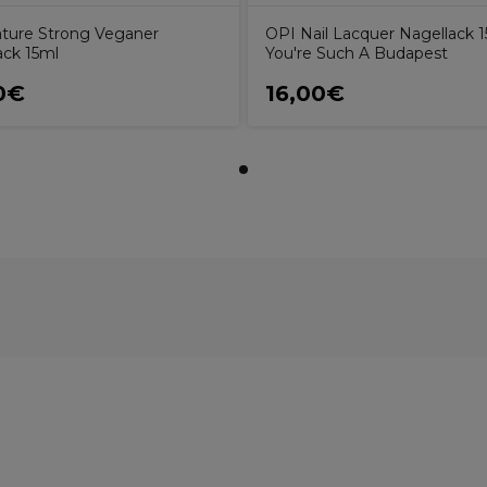
ture Strong Veganer
OPI Nail Lacquer Nagellack 
ack 15ml
You're Such A Budapest
0€
16,00€