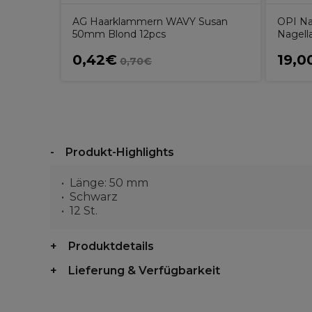
AG Haarklammern WAVY Susan
OPI Na
50mm Blond 12pcs
Nagell
0,42€
19,0
0,70€
Produkt-Highlights
Länge: 50 mm
Schwarz
12 St.
Produktdetails
Lieferung & Verfügbarkeit