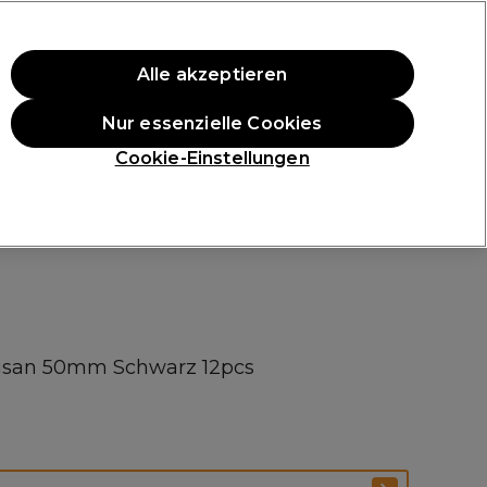
ten Einkauf.
*Es gelten AGB.
Alle akzeptieren
Anmelden
Nur essenzielle Cookies
ukte
Die Professional Preise
Vegane Produkte
Cookie-Einstellungen
Gratis Lieferung ab 40 €
Klicke hier für weitere Informationen zur Lieferung
san 50mm Schwarz 12pcs