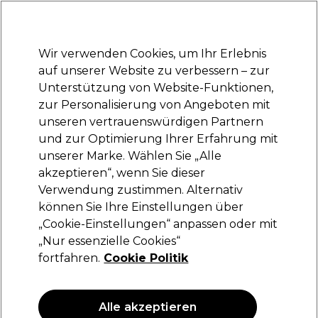
Bereit, dich anzumelden für
-15 %
? Tritt
Pro-Duo Prestige
bei und nutze
RET15
für deinen ersten Einkauf.
*Es gelten AGB.
Wir verwenden Cookies, um Ihr Erlebnis
Anmelden
auf unserer Website zu verbessern – zur
Unterstützung von Website-Funktionen,
Marken
Deals
Haare
Elektrogeräte
Saloneinrichtung
zur Personalisierung von Angeboten mit
Lieferung und Lieferzeiten
unseren vertrauenswürdigen Partnern
– mehr erfahren
und zur Optimierung Ihrer Erfahrung mit
unserer Marke. Wählen Sie „Alle
Eugène Perma Professionnel
akzeptieren“, wenn Sie dieser
Verwendung zustimmen. Alternativ
Eugène Perma Collections Nature Locken-
Definierendes Gel 150ml
können Sie Ihre Einstellungen über
„Cookie-Einstellungen“ anpassen oder mit
(
0
)
„Nur essenzielle Cookies“
30,30 €
fortfahren.
Cookie Politik
20.20 € pro 100ml
ANGEBOT
Alle akzeptieren