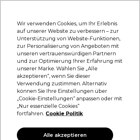
Bereit, dich anzumelden für
-15 %
? Tritt
Pro-Duo Prestige
bei und nutze
RET15
für deinen ersten Einkauf.
*Es gelten AGB.
Wir verwenden Cookies, um Ihr Erlebnis
Anmelden
auf unserer Website zu verbessern – zur
Unterstützung von Website-Funktionen,
Marken
Deals
Haare
Elektrogeräte
Saloneinrichtung
zur Personalisierung von Angeboten mit
Lieferung und Lieferzeiten
unseren vertrauenswürdigen Partnern
– mehr erfahren
und zur Optimierung Ihrer Erfahrung mit
unserer Marke. Wählen Sie „Alle
Professional by Fama
akzeptieren“, wenn Sie dieser
Verwendung zustimmen. Alternativ
Professional by Fama Creme-
Oxidationsmittel für die Haarfärbung
können Sie Ihre Einstellungen über
„Cookie-Einstellungen“ anpassen oder mit
(
0
)
„Nur essenzielle Cookies“
15,75 €
fortfahren.
Cookie Politik
1.58 € pro 100ml
Alle akzeptieren