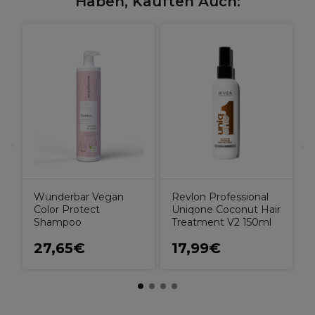
Haben, Kauften Auch:
A
V
K
A
Wunderbar Vegan
Revlon Professional
Color Protect
Uniqone Coconut Hair
Shampoo
Treatment V2 150ml
27,65€
17,99€