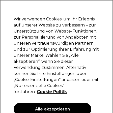
Bereit, dich anzumelden für
-15 %
? Tritt
Pro-Duo Prestige
bei und nutze
RET15
für deinen ersten Einkauf.
*Es gelten AGB.
Wir verwenden Cookies, um Ihr Erlebnis
Anmelden
auf unserer Website zu verbessern – zur
Unterstützung von Website-Funktionen,
Marken
Deals
Haare
Elektrogeräte
Saloneinrichtung
zur Personalisierung von Angeboten mit
Lieferung und Lieferzeiten
unseren vertrauenswürdigen Partnern
– mehr erfahren
und zur Optimierung Ihrer Erfahrung mit
unserer Marke. Wählen Sie „Alle
Revlon
akzeptieren“, wenn Sie dieser
Verwendung zustimmen. Alternativ
Revlon Professional Uniqone Hair Treatment
V2 150ml
können Sie Ihre Einstellungen über
„Cookie-Einstellungen“ anpassen oder mit
(
22
)
„Nur essenzielle Cookies“
17,99 €
fortfahren.
Cookie Politik
11.99 € pro 100ml
ANGEBOT
Alle akzeptieren