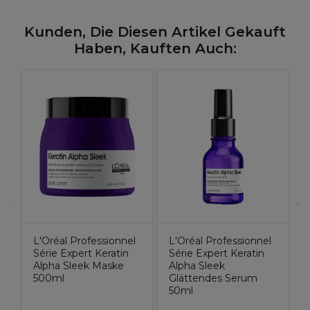
Kunden, Die Diesen Artikel Gekauft
Haben, Kauften Auch:
R
C
L'Oréal Professionnel
L'Oréal Professionnel
Série Expert Keratin
Série Expert Keratin
Alpha Sleek Maske
Alpha Sleek
500ml
Glättendes Serum
50ml