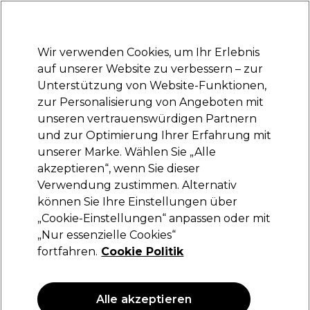
Bereit, dich anzumelden für
-15 %
? Tritt
Pro-Duo Prestige
bei und nutze
RET15
für deinen ersten Einkauf.
*Es gelten AGB.
Wir verwenden Cookies, um Ihr Erlebnis
Anmelden
auf unserer Website zu verbessern – zur
Unterstützung von Website-Funktionen,
Marken
Deals
Haare
Elektrogeräte
Saloneinrichtung
zur Personalisierung von Angeboten mit
Lieferung und Lieferzeiten
unseren vertrauenswürdigen Partnern
– mehr erfahren
und zur Optimierung Ihrer Erfahrung mit
unserer Marke. Wählen Sie „Alle
L'Oréal Professionnel
akzeptieren“, wenn Sie dieser
Verwendung zustimmen. Alternativ
L'Oréal Professionnel Série Expert Keratin
Alpha Sleek Smooth Transformer
können Sie Ihre Einstellungen über
Glättungsbehandlung 200ml
„Cookie-Einstellungen“ anpassen oder mit
„Nur essenzielle Cookies“
(
0
)
fortfahren.
Cookie Politik
32,90 €
ANGEBOT
Alle akzeptieren