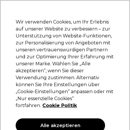
Bereit, dich anzumelden für
-15 %
? Tritt
Pro-Duo Prestige
bei und nutze
RET15
für deinen ersten Einkauf.
*Es gelten AGB.
Wir verwenden Cookies, um Ihr Erlebnis
Anmelden
auf unserer Website zu verbessern – zur
Unterstützung von Website-Funktionen,
Marken
Deals
Haare
Elektrogeräte
Saloneinrichtung
zur Personalisierung von Angeboten mit
Lieferung und Lieferzeiten
unseren vertrauenswürdigen Partnern
– mehr erfahren
und zur Optimierung Ihrer Erfahrung mit
unserer Marke. Wählen Sie „Alle
L'Oréal Professionnel
akzeptieren“, wenn Sie dieser
Verwendung zustimmen. Alternativ
L'Oréal Professionnel Série Expert Vitamino
Color Spectrum Haarmaske 500ml
können Sie Ihre Einstellungen über
„Cookie-Einstellungen“ anpassen oder mit
(
0
)
„Nur essenzielle Cookies“
51,30 €
fortfahren.
Cookie Politik
10.26 € pro 100ml
ANGEBOT
Alle akzeptieren