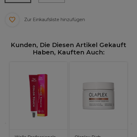
Zur Einkaufsliste hinzufügen
Kunden, Die Diesen Artikel Gekauft
Haben, Kauften Auch:
L
n
S
R
P