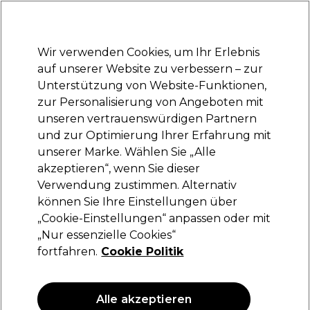
Bereit, dich anzumelden für
-15 %
? Tritt
Pro-Duo Prestige
bei und nutze
RET15
für deinen ersten Einkauf.
*Es gelten AGB.
Wir verwenden Cookies, um Ihr Erlebnis
Anmelden
auf unserer Website zu verbessern – zur
Unterstützung von Website-Funktionen,
Marken
Deals
Haare
Elektrogeräte
Saloneinrichtung
zur Personalisierung von Angeboten mit
Lieferung und Lieferzeiten
unseren vertrauenswürdigen Partnern
– mehr erfahren
und zur Optimierung Ihrer Erfahrung mit
unserer Marke. Wählen Sie „Alle
Les Secrets de Loly
akzeptieren“, wenn Sie dieser
Verwendung zustimmen. Alternativ
Les Secrets de Loly Pink Power Mask -
Regenerierende Maske 300ml
können Sie Ihre Einstellungen über
„Cookie-Einstellungen“ anpassen oder mit
(
0
)
„Nur essenzielle Cookies“
29,20 €
fortfahren.
Cookie Politik
9.73 € pro 100ml
ANGEBOT
Alle akzeptieren