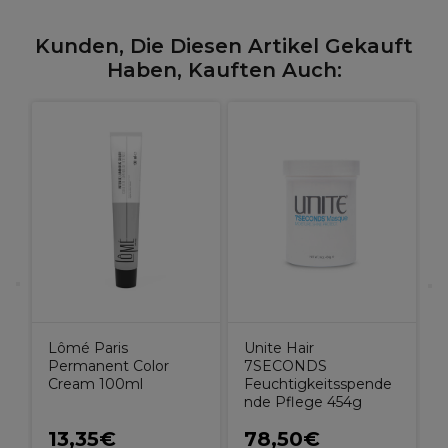
Kunden, Die Diesen Artikel Gekauft
Haben, Kauften Auch:
l
P
H
Unite Hair
Lômé Paris
7SECONDS
Permanent Color
Feuchtigkeitsspende
Cream 100ml
nde Pflege 454g
13,35€
78,50€