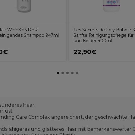
 Hair WEEKENDER
Les Secrets de Loly Bubble K
reinigendes Shampoo 947ml
Sanfte Reinigungspflege für
und Kinder 400ml
80€
22,90€
esünderes Haar.
rlust
Bonding Care Complex angereichert, der geschwächte H
standsfähigeres und glatteres Haar mit bemerkenswerter