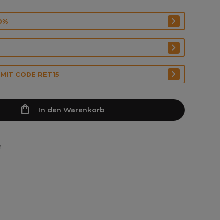
0%
 MIT CODE RET15
In den Warenkorb
n