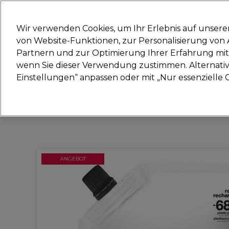
Bereit, dich anzumelden für
Wir verwenden Cookies, um Ihr Erlebnis auf unsere
von Website-Funktionen, zur Personalisierung vo
Partnern und zur Optimierung Ihrer Erfahrung mit 
Marken
Deals
Haare
Elektrogeräte
Sal
wenn Sie dieser Verwendung zustimmen. Alternativ 
Einstellungen“ anpassen oder mit „Nur essenzielle C
Lieferung und Lieferzeiten
– mehr erfahren
ANGEBOT