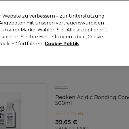
-15 %
? Tritt
Pro-Duo Prestige
bei und nutze
RET15
für deinen ers
r Website zu verbessern – zur Unterstützung
n Angeboten mit unseren vertrauenswürdigen
Suchen
unserer Marke. Wählen Sie „Alle akzeptieren“,
oneinrichtung
Kosmetik
Herrenfriseur
Inspiration
Neue Prod
können Sie Ihre Einstellungen über „Cookie-
ookies“ fortfahren.
Cookie Politik
Haare
Haarpflege
Shampoo
Redken
Redken Acidic Bonding Con
500ml
(
0
)
39,65 €
7.93 € pro 100ml