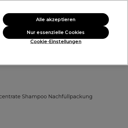
ten Einkauf.
*Es gelten AGB.
Alle akzeptieren
Anmelden
Nur essenzielle Cookies
ukte
Die Professional Preise
Vegane Produkte
Cookie-Einstellungen
Gratis Lieferung ab 40 €
Klicke hier für weitere Informationen zur Lieferung
centrate Shampoo Nachfüllpackung