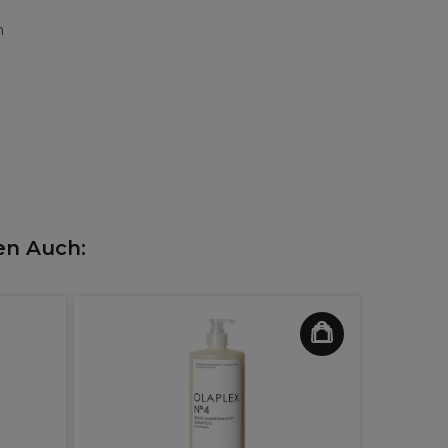
n
en Auch:
XP100 M