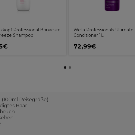
zkopf Professional Bonacure
Wella Professionals Ultimate 
Freeze Shampoo
Conditioner 1L
75€
72,99€
 (100ml Reisegröße)
digtes Haar
rbruch
ssehen
z