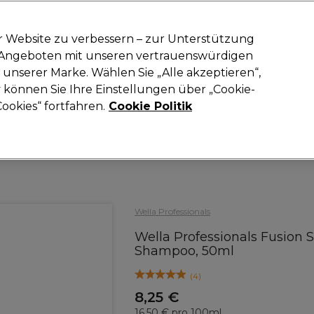
-15 %
? Tritt
Pro-Duo Prestige
bei und nutze
RET15
für deinen ers
r Website zu verbessern – zur Unterstützung
n Angeboten mit unseren vertrauenswürdigen
Suchen
unserer Marke. Wählen Sie „Alle akzeptieren“,
oneinrichtung
Kosmetik
Herrenfriseur
Inspiration
Neue Prod
können Sie Ihre Einstellungen über „Cookie-
ookies“ fortfahren.
Cookie Politik
Haare
Haarpflege
Shampoo
Wella Professionals
Wella Professionals Fusion
Shampoo, 50ml
(
4
)
8,25 €
16.50 € pro 100ml