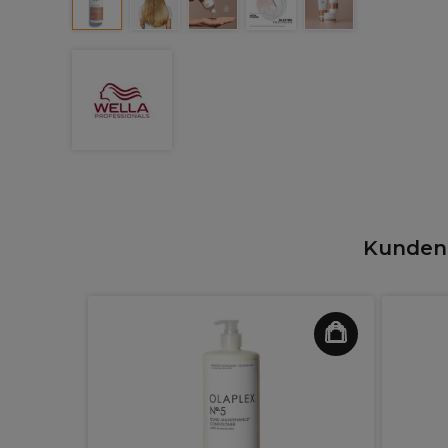
Kunden,
o