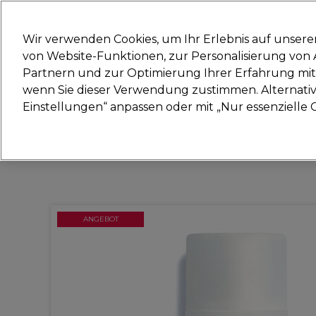
Bereit, dich anzumelden für
Wir verwenden Cookies, um Ihr Erlebnis auf unsere
von Website-Funktionen, zur Personalisierung vo
Partnern und zur Optimierung Ihrer Erfahrung mit 
Marken
Deals
Haare
Elektrogeräte
Sal
wenn Sie dieser Verwendung zustimmen. Alternativ 
Einstellungen“ anpassen oder mit „Nur essenzielle C
Lieferung und Lieferzeiten
– mehr erfahren
ANGEBOT