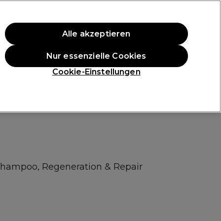
ten Einkauf.
*Es gelten AGB.
Alle akzeptieren
Anmelden
Nur essenzielle Cookies
ukte
Die Professional Preise
Vegane Produkte
Cookie-Einstellungen
Gratis Lieferung ab 40 €
Klicke hier für weitere Informationen zur Lieferung
 Shampoo, Regeneration & Repair