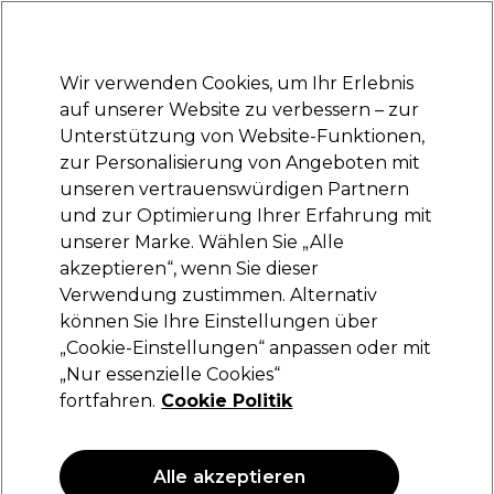
Bereit, dich anzumelden für
-15 %
? Tritt
Pro-Duo Prestige
bei und nutze
RET15
für deinen ersten Einkauf.
*Es gelten AGB.
Wir verwenden Cookies, um Ihr Erlebnis
Anmelden
auf unserer Website zu verbessern – zur
Unterstützung von Website-Funktionen,
Marken
Deals
Haare
Elektrogeräte
Saloneinrichtung
zur Personalisierung von Angeboten mit
Lieferung und Lieferzeiten
unseren vertrauenswürdigen Partnern
– mehr erfahren
und zur Optimierung Ihrer Erfahrung mit
unserer Marke. Wählen Sie „Alle
Wella Professionals
akzeptieren“, wenn Sie dieser
Verwendung zustimmen. Alternativ
Wella EIMI Nutri Boost Bounce 300ml
können Sie Ihre Einstellungen über
(
4
)
„Cookie-Einstellungen“ anpassen oder mit
32,55 €
„Nur essenzielle Cookies“
10.85 € pro 100ml
fortfahren.
Cookie Politik
ANGEBOT
Alle akzeptieren