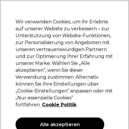
Bereit, dich anzumelden für
-15 %
? Tritt
Pro-Duo Prestige
bei und nutze
RET15
für deinen ersten Einkauf.
*Es gelten AGB.
Wir verwenden Cookies, um Ihr Erlebnis
Anmelden
auf unserer Website zu verbessern – zur
Unterstützung von Website-Funktionen,
Marken
Deals
Haare
Elektrogeräte
Saloneinrichtung
zur Personalisierung von Angeboten mit
Lieferung und Lieferzeiten
unseren vertrauenswürdigen Partnern
– mehr erfahren
und zur Optimierung Ihrer Erfahrung mit
unserer Marke. Wählen Sie „Alle
Sibel
akzeptieren“, wenn Sie dieser
Verwendung zustimmen. Alternativ
Sibel Color Worktable Acrylitiss/0170800
können Sie Ihre Einstellungen über
(
0
)
„Cookie-Einstellungen“ anpassen oder mit
233,72 €
„Nur essenzielle Cookies“
333,89 €
fortfahren.
Cookie Politik
ANGEBOT
Alle akzeptieren