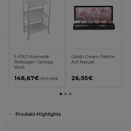
c
G
G
S-PRO Kosmetik-
Gelish Cream Palette
Rollwagen Georgia
Act Natural
Weiß
148,67€
26,95€
297,35€
Produkt-Highlights