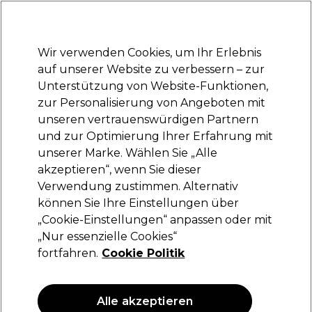
Bereit, dich anzumelden für
-15 %
? Tritt
Pro-Duo Prestige
bei und nutze
RET15
für deinen ersten Einkauf.
*Es gelten AGB.
Wir verwenden Cookies, um Ihr Erlebnis
Anmelden
auf unserer Website zu verbessern – zur
Unterstützung von Website-Funktionen,
Marken
Deals
Haare
Elektrogeräte
Saloneinrichtung
zur Personalisierung von Angeboten mit
Lieferung und Lieferzeiten
unseren vertrauenswürdigen Partnern
– mehr erfahren
und zur Optimierung Ihrer Erfahrung mit
unserer Marke. Wählen Sie „Alle
Comair
akzeptieren“, wenn Sie dieser
Verwendung zustimmen. Alternativ
Comair Einweghaube Grün 100Stk.
können Sie Ihre Einstellungen über
(
0
)
„Cookie-Einstellungen“ anpassen oder mit
8,79 €
„Nur essenzielle Cookies“
fortfahren.
Cookie Politik
Alle akzeptieren