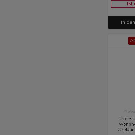
IM
In de
A
Profes
Profess
Wondhe
Chelati