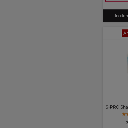
In de
A
S-PRO Sha