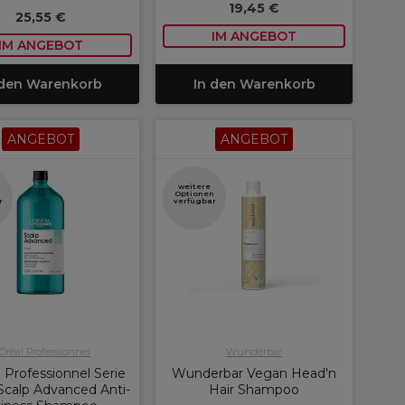
19,45 €
25,55 €
IM ANGEBOT
IM ANGEBOT
 den Warenkorb
In den Warenkorb
ANGEBOT
ANGEBOT
weitere
n
Optionen
r
verfügbar
'Oréal Professionnel
Wunderbar
 Professionnel Serie
Wunderbar Vegan Head'n
Scalp Advanced Anti-
Hair Shampoo