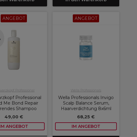
ANGEBOT
ANGEBOT
n
r
arzkopf Professional
Wella Professionals
rzkopf Professional
Wella Professionals Invigo
d Me Bond Repair
Scalp Balance Serum,
rendes Shampoo
Haarverdichtung 8x6ml
49,00 €
68,25 €
IM ANGEBOT
IM ANGEBOT