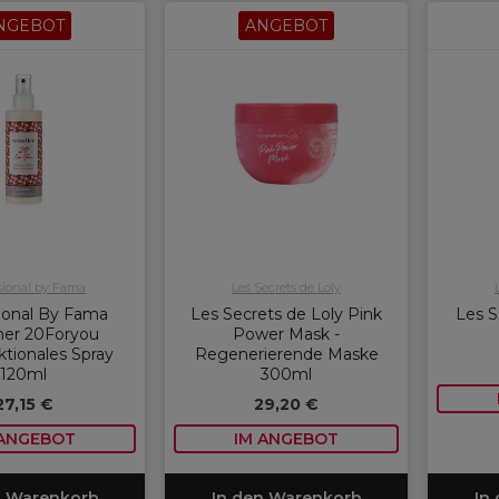
NGEBOT
ANGEBOT
sional by Fama
Les Secrets de Loly
ional By Fama
Les Secrets de Loly Pink
Les S
er 20Foryou
Power Mask -
ktionales Spray
Regenerierende Maske
120ml
300ml
27,15 €
29,20 €
 ANGEBOT
IM ANGEBOT
n Warenkorb
In den Warenkorb
In