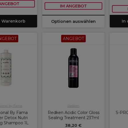
 ANGEBOT
IM ANGEBOT
n Warenkorb
In
Optionen auswählen
NGEBOT
ANGEBOT
sional by Fama
Redken
ional By Fama
Redken Acidic Color Gloss
S-PRO
r Detox Nutri
Sealing Treatment 237ml
ng Shampoo 1L
38,20 €