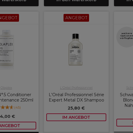
NGEBOT
ANGEBOT
weitere
Optione
verfügba
Olaplex
L'Oréal Professionnel
Schw
°.5 Conditioner
L'Oréal Professionnel Série
Schwa
ntenance 250ml
Expert Metal DX Shampoo
Blon
Näh
(
45
)
25,80 €
4,00 €
IM ANGEBOT
 ANGEBOT