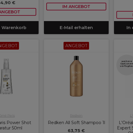
4,90 €
IM ANGEBOT
 ANGEBOT
n Warenkorb
E-Mail erhalten
In
NGEBOT
ANGEBOT
weitere
Optione
verfügba
ômé Paris
Redken
L
ris Power Shot
Redken All Soft Shampoo 1l
L'Oréal
ratur 50ml
Expert 
63,75 €