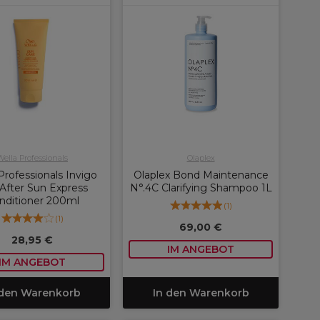
Wella Professionals
Olaplex
Professionals Invigo
Olaplex Bond Maintenance
After Sun Express
N°.4C Clarifying Shampoo 1L
nditioner 200ml
(
1
)
(
1
)
69,00 €
28,95 €
IM ANGEBOT
IM ANGEBOT
 den Warenkorb
In den Warenkorb