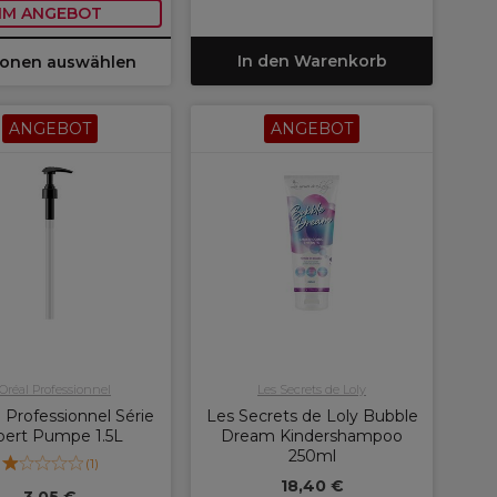
IM ANGEBOT
In den Warenkorb
ionen auswählen
ANGEBOT
ANGEBOT
'Oréal Professionnel
Les Secrets de Loly
 Professionnel Série
Les Secrets de Loly Bubble
pert Pumpe 1.5L
Dream Kindershampoo
250ml
(
1
)
18,40 €