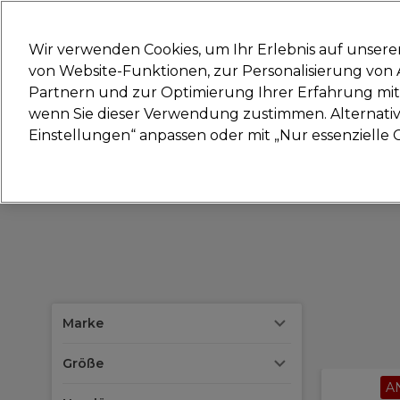
Bereit, dich anzumelden für
Wir verwenden Cookies, um Ihr Erlebnis auf unsere
von Website-Funktionen, zur Personalisierung vo
Partnern und zur Optimierung Ihrer Erfahrung mit 
Marken
Deals
Haare
Elektrogeräte
Sal
wenn Sie dieser Verwendung zustimmen. Alternativ 
Einstellungen“ anpassen oder mit „Nur essenzielle C
Lieferung und Lieferzeiten
– mehr erfahren
Marke
Größe
A