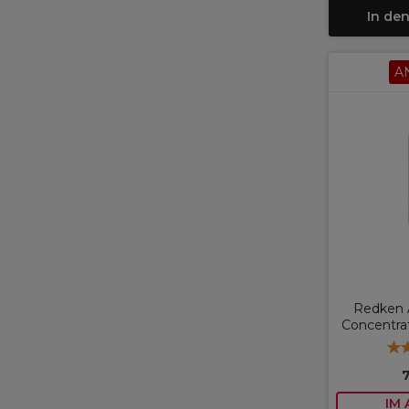
In de
A
Redken 
Concentrat
IM