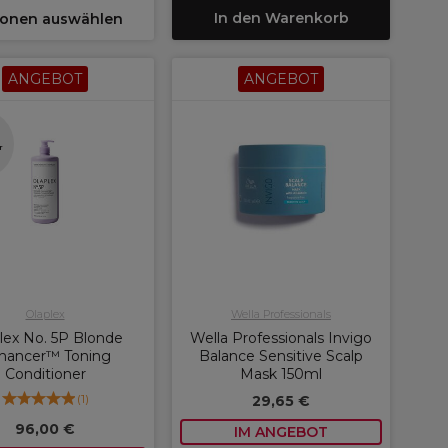
In den Warenkorb
ionen auswählen
ANGEBOT
ANGEBOT
n
r
Olaplex
Wella Professionals
lex No. 5P Blonde
Wella Professionals Invigo
hancer™ Toning
Balance Sensitive Scalp
Conditioner
Mask 150ml
(
1
)
29,65 €
96,00 €
IM ANGEBOT