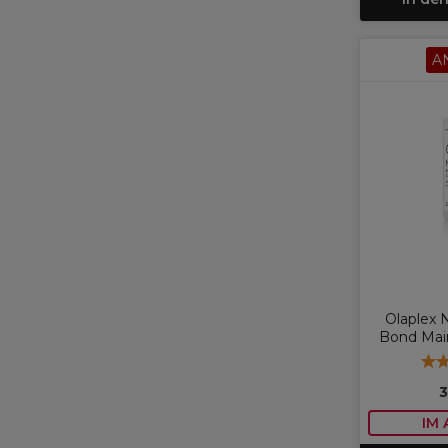
A
Olaplex N
Bond Mai
3
IM