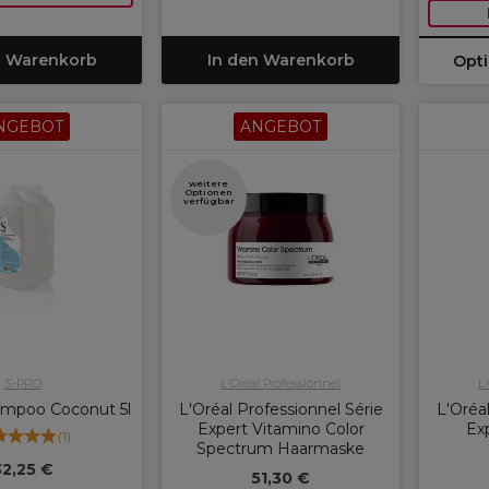
n Warenkorb
In den Warenkorb
Opt
NGEBOT
ANGEBOT
weitere
Optionen
verfügbar
S-PRO
L'Oréal Professionnel
L
mpoo Coconut 5l
L'Oréal Professionnel Série
L'Oréal
Expert Vitamino Color
Ex
(
1
)
Spectrum Haarmaske
32,25 €
51,30 €