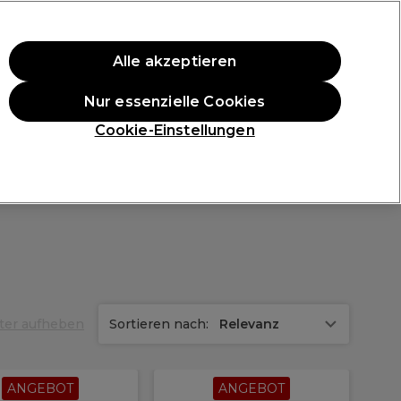
ten Einkauf.
*Es gelten AGB.
Alle akzeptieren
Anmelden
Nur essenzielle Cookies
ukte
Die Professional Preise
Vegane Produkte
Cookie-Einstellungen
Gratis Lieferung ab 40 €
Klicke hier für weitere Informationen zur Lieferung
lter aufheben
Sortieren nach:
Relevanz
ANGEBOT
ANGEBOT