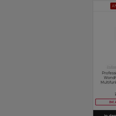
A
Profes
Profess
Wondh
Multifun
IM
In de