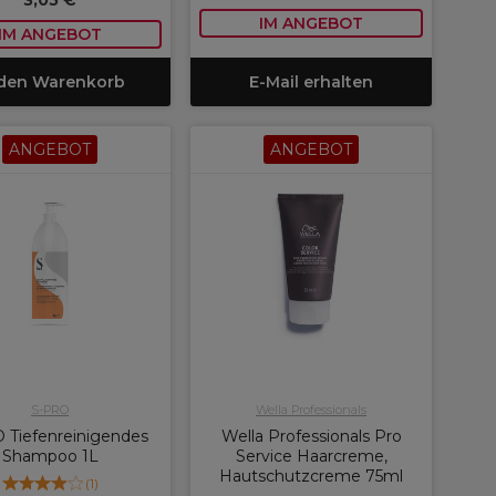
3,05 €
IM ANGEBOT
IM ANGEBOT
 den Warenkorb
E-Mail erhalten
ANGEBOT
ANGEBOT
S-PRO
Wella Professionals
 Tiefenreinigendes
Wella Professionals Pro
Shampoo 1L
Service Haarcreme,
Hautschutzcreme 75ml
(
1
)