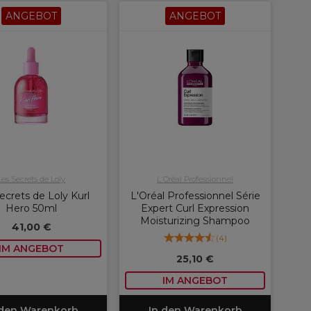
ANGEBOT
ANGEBOT
Les Secrets de Loly
L'Oréal Professionnel
ecrets de Loly Kurl
L'Oréal Professionnel Série
Hero 50ml
Expert Curl Expression
Moisturizing Shampoo
41,00 €
(
4
)
IM ANGEBOT
25,10 €
IM ANGEBOT
 den Warenkorb
In den Warenkorb