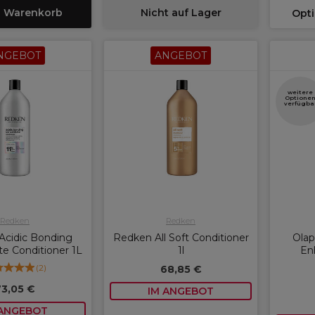
n Warenkorb
Nicht auf Lager
Opt
NGEBOT
ANGEBOT
weitere
Optione
verfügba
Redken
Redken
Acidic Bonding
Redken All Soft Conditioner
Olap
e Conditioner 1L
1l
En
(
2
)
68,85 €
73,05 €
IM ANGEBOT
 ANGEBOT