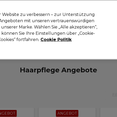
-15 %
? Tritt
Pro-Duo Prestige
bei und nutze
RET15
für deinen ers
r Website zu verbessern – zur Unterstützung
n Angeboten mit unseren vertrauenswürdigen
Suchen
unserer Marke. Wählen Sie „Alle akzeptieren“,
oneinrichtung
Kosmetik
Herrenfriseur
Inspiration
Neue Prod
können Sie Ihre Einstellungen über „Cookie-
ookies“ fortfahren.
Cookie Politik
Haare
Haar-Angebote
Haarpflege Angebote
Haarpflege Angebote
Fi
NGEBOT
ANGEBOT