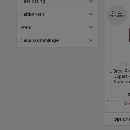
Haarlösung
weitere
Haltbarkeit
Optionen
verfügbar
Preis
Neuankömmlinge
L'Oréa
L'Oréal Pr
Expert 
Spectru
IM
Option