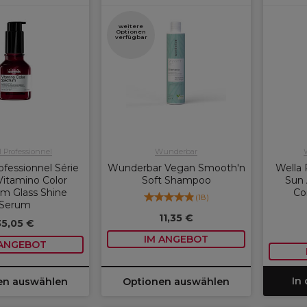
weitere
Optionen
verfügbar
l Professionnel
Wunderbar
ofessionnel Série
Wunderbar Vegan Smooth'n
Wella 
Vitamino Color
Soft Shampoo
Sun 
m Glass Shine
Co
(
18
)
Serum
11,35 €
35,05 €
IM ANGEBOT
 ANGEBOT
In
en auswählen
Optionen auswählen