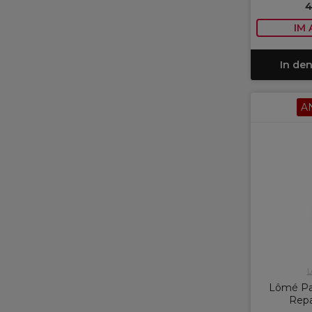
4
IM
In de
A
L
Lômé Pa
Repa